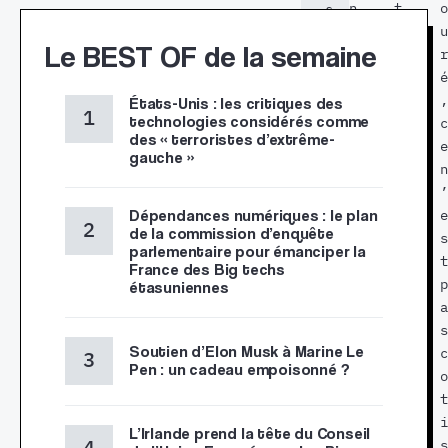
n
t
o
s
, 
s
s
u
Le BEST OF de la semaine
u
j
c
r
n
a
o
é
e 
m
n
,
États-Unis : les critiques des
e
technologies considérés comme
a
n
c
n
des « terroristes d’extrême-
i
e
e
gauche »
q
s
c
n
u
r
t
’
ê
Dépendances numériques : le plan
e
é
e
t
de la commission d’enquête
n
s
s
e 
parlementaire pour émanciper la
q
c
:
t
France des Big techs
u
o
c
p
étasuniennes
i 
n
e
a
r
t
s
s
e
Soutien d’Elon Musk à Marine Le
r
o
c
f
Pen : un cadeau empoisonné ?
e
u
o
u
r
t
t
s
l
i
i
e 
L’Irlande prend la tête du Conseil
e
l
s