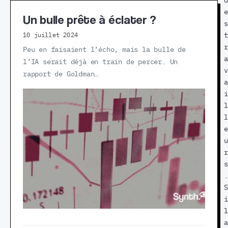
n
a
d
g
s
e
Un bulle prête à éclater ?
e
s
s
r
u
t
10 juillet 2024
e
r
r
Peu en faisaient l’écho, mais la bulle de
u
e
a
l’IA serait déjà en train de percer. Un
x
c
v
rapport de Goldman…
q
e
a
u
u
i
e
x
l
l
q
l
e
u
e
s
i
u
o
a
r
u
c
s
v
h
.
r
è
S
i
t
i
e
e
l
r
n
a