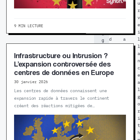
, 
r
u
u
i
,
r
r
l 
q
e
v
s
u
,
e
9 MIN LECTURE
’
i
l
i
a
d
a
l
g
é
s
l
i
t 
Infrastructure ou Intrusion ?
c
u
a
d
l
r
n
L’expansion controversée des
’
a
v
c
centres de données en Europe
u
r
e
e
n 
a
i
a
30 janvier 2026
f
i
l
l
Les centres de données connaissent une
a
t
l
g
expansion rapide à travers le continent
i
d
a
o
t 
créant des réactions mitigées de…
e
n
r
p
v
c
i
o
l
a
e
t
i
n
n
h
t
t
e
m