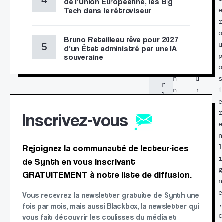
de l’Union Européenne, les Big
d
Tech dans le rétroviseur
s
s
e
e 
p
n
r
t
r
e
e
o
Bruno Retailleau rêve pour 2027
a
r
m
u
d’un État administré par une IA
i
s
e
p
souveraine
t
o
s
o
e
n
u
s
r 
n
r
t
l
e
e
e
a 
Inscrivez-vous
s
n
r
s
c
t
e
u
o
r
n
r
Rejoignez la communauté de lecteur·ices
v
n
i
l
e
c
e
i
de Synth en vous inscrivant
i
e
n
g
GRATUITEMENT à notre liste de diffusion.
l
r
d
n
l
n
’
e
Vous recevrez la newsletter gratuite de Synth une
a
é
o
,
fois par mois, mais aussi Blackbox, la newsletter qui
n
e
p
c
vous fait découvrir les coulisses du média et
c