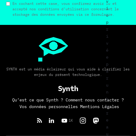
v
En cochant cette case, vous confirmez avoir lu et
i
accepté nos conditions d’utilisation concernant le
stockage des données envoyées via ce formulaire.
e
p
r
i
v
é
e
p
SYNTH est un média éclaireur qui vous aide à clarifier les
a
enjeux du présent technologique.
r
u
Synth
n
b
Qu’est ce que Synth ?
Comment nous contacter ?
u
Vos données personnelles
Mentions Légales
r
e
1K
a
u