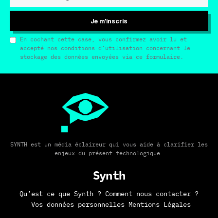
Je m'inscris
En cochant cette case, vous confirmez avoir lu et
accepté nos conditions d’utilisation concernant le
stockage des données envoyées via ce formulaire.
SYNTH est un média éclaireur qui vous aide à clarifier les
enjeux du présent technologique.
Synth
Qu’est ce que Synth ?
Comment nous contacter ?
Vos données personnelles
Mentions Légales