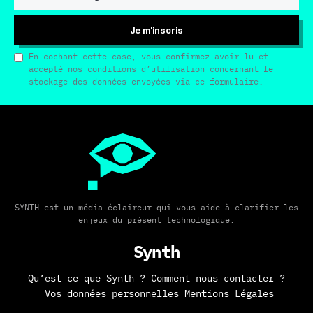
Je m'inscris
En cochant cette case, vous confirmez avoir lu et
accepté nos conditions d’utilisation concernant le
stockage des données envoyées via ce formulaire.
SYNTH est un média éclaireur qui vous aide à clarifier les
enjeux du présent technologique.
Synth
Qu’est ce que Synth ?
Comment nous contacter ?
Vos données personnelles
Mentions Légales