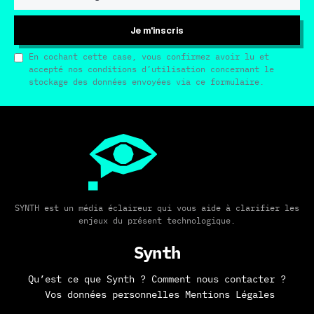
Je m'inscris
En cochant cette case, vous confirmez avoir lu et
accepté nos conditions d’utilisation concernant le
stockage des données envoyées via ce formulaire.
SYNTH est un média éclaireur qui vous aide à clarifier les
enjeux du présent technologique.
Synth
Qu’est ce que Synth ?
Comment nous contacter ?
Vos données personnelles
Mentions Légales