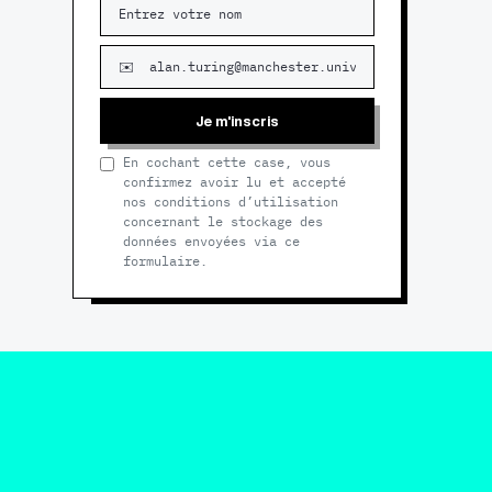
Je m'inscris
En cochant cette case, vous
confirmez avoir lu et accepté
nos conditions d’utilisation
concernant le stockage des
données envoyées via ce
formulaire.