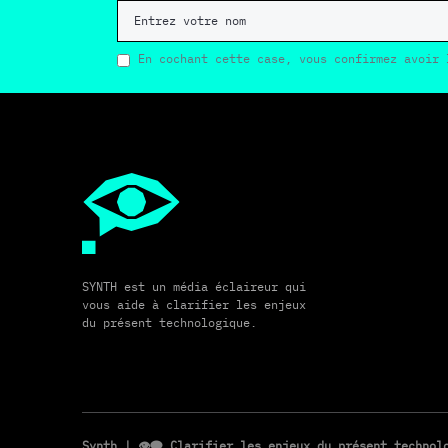
En cochant cette case, vous confirmez avoir 
SYNTH est un média éclaireur qui
vous aide à clarifier les enjeux
du présent technologique.
Synth
| 👁️‍🗨️ Clarifier les enjeux du présent techno