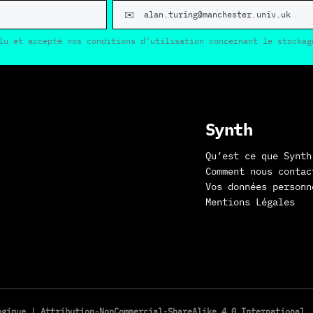
lu et accepté nos conditions d’utilisation concernant le stockag
Synth
Qu’est ce que Synth
Comment nous contac
Vos données personn
Mentions Légales
logique |
Attribution-NonCommercial-ShareAlike 4.0 International