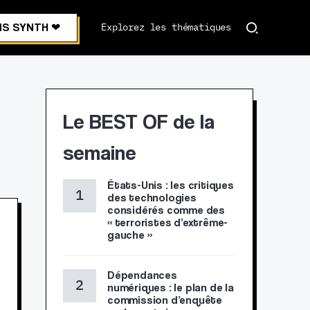
S SYNTH ❤︎
Explorez les thématiques
Le BEST OF de la
semaine
États-Unis : les critiques
des technologies
considérés comme des
« terroristes d’extrême-
gauche »
Dépendances
numériques : le plan de la
commission d’enquête