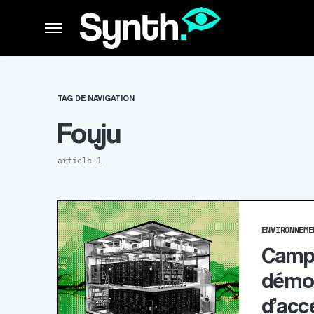
TAG DE NAVIGATION
Fouju
article 1
ENVIRONNEME
Campu
démoc
d’acc