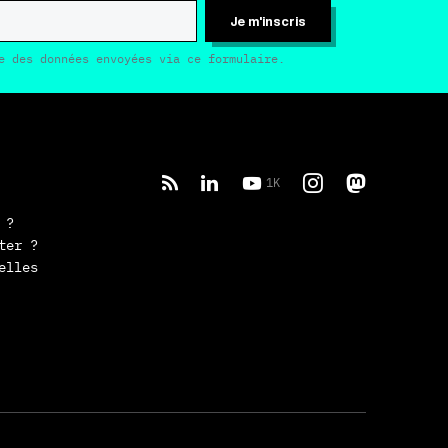
Je m'inscris
e des données envoyées via ce formulaire.
1K
 ?
ter ?
elles