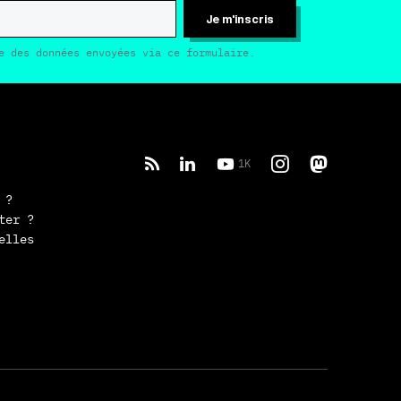
Je m'inscris
e des données envoyées via ce formulaire.
1K
 ?
ter ?
elles