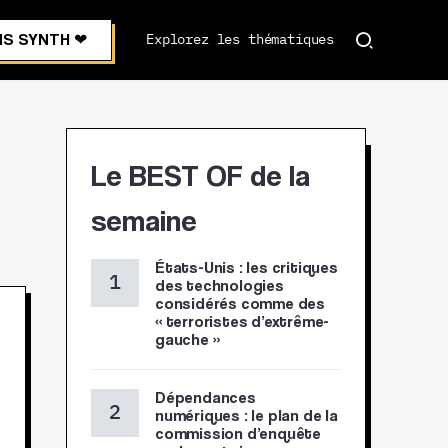
S SYNTH ❤︎
Explorez les thématiques
Le BEST OF de la
semaine
États-Unis : les critiques
des technologies
considérés comme des
« terroristes d’extrême-
gauche »
Dépendances
numériques : le plan de la
commission d’enquête