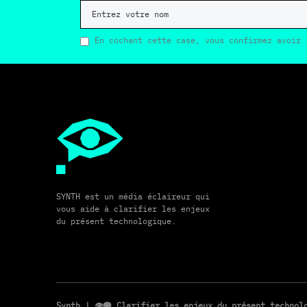
En cochant cette case, vous confirmez avoir 
SYNTH est un média éclaireur qui
vous aide à clarifier les enjeux
du présent technologique.
Synth
| 👁️‍🗨️ Clarifier les enjeux du présent techno