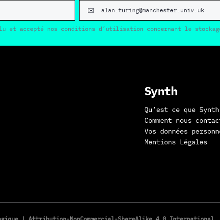
lu et accepté nos conditions d’utilisation concernant le stockag
Synth
Qu’est ce que Synth
Comment nous contac
Vos données personn
Mentions Légales
logique |
Attribution-NonCommercial-ShareAlike 4.0 International