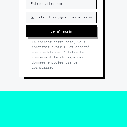
Je m'inscris
En cochant cette case, vous
confirmez avoir lu et accepté
nos conditions d’utilisation
concernant le stockage des
données envoyées via ce
formulaire.