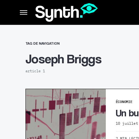
TAG DE NAVIGATION
Joseph Briggs
article 1
ÉCONOMIE
Un bu
10 juillet
2 MIN LECT