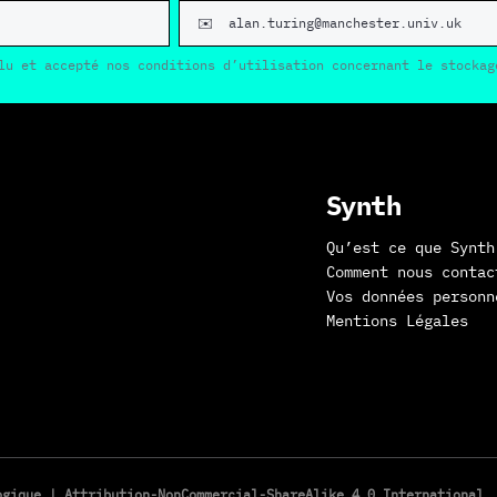
lu et accepté nos conditions d’utilisation concernant le stockag
Synth
Qu’est ce que Synth
Comment nous contac
Vos données personn
Mentions Légales
logique |
Attribution-NonCommercial-ShareAlike 4.0 International