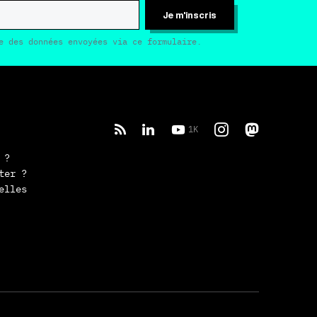
Je m'inscris
e des données envoyées via ce formulaire.
1K
 ?
ter ?
elles