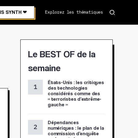
S SYNTH ❤︎
Explorez les thématiques
Le BEST OF de la
semaine
États-Unis : les critiques
des technologies
considérés comme des
« terroristes d’extrême-
gauche »
Dépendances
numériques : le plan de la
commission d’enquête