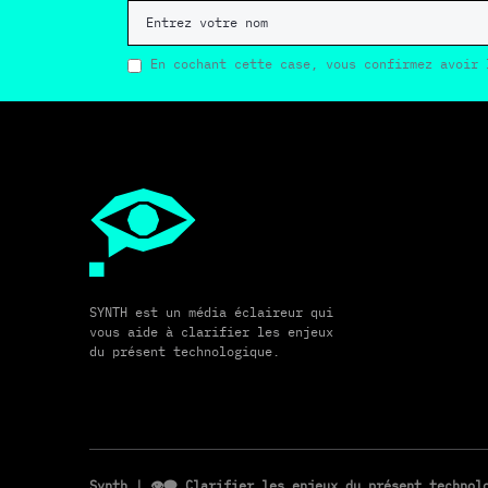
En cochant cette case, vous confirmez avoir 
SYNTH est un média éclaireur qui
vous aide à clarifier les enjeux
du présent technologique.
Synth
| 👁️‍🗨️ Clarifier les enjeux du présent techno