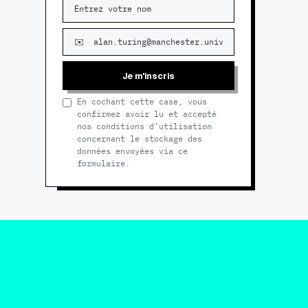
Je m'inscris
En cochant cette case, vous
confirmez avoir lu et accepté
nos conditions d’utilisation
concernant le stockage des
données envoyées via ce
formulaire.