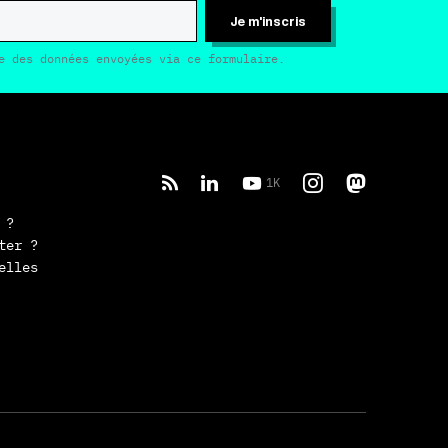
Je m'inscris
e des données envoyées via ce formulaire.
1K
 ?
ter ?
elles