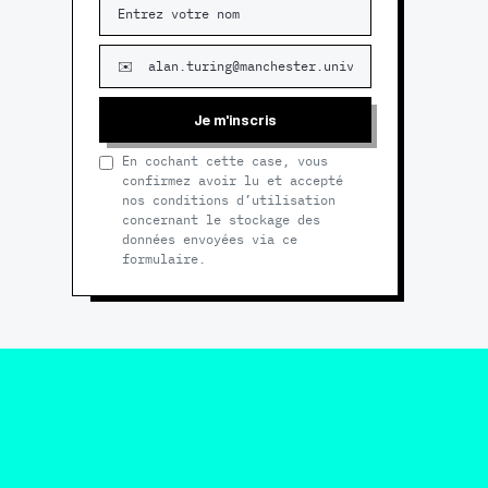
Je m'inscris
En cochant cette case, vous
confirmez avoir lu et accepté
nos conditions d’utilisation
concernant le stockage des
données envoyées via ce
formulaire.