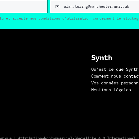
lu et accepté nos conditions d’utilisation concernant le stockag
Synth
Qu’est ce que Synth
Comment nous contac
Vos données personn
Mentions Légales
logique |
Attribution-NonCommercial-ShareAlike 4.0 International