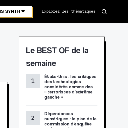
S SYNTH ❤︎
Explorez les thématiques
Le BEST OF de la
semaine
États-Unis : les critiques
des technologies
considérés comme des
« terroristes d’extrême-
gauche »
Dépendances
numériques : le plan de la
commission d’enquête