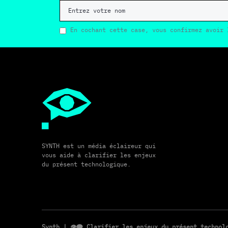
En cochant cette case, vous confirmez avoir 
SYNTH est un média éclaireur qui
vous aide à clarifier les enjeux
du présent technologique.
Synth
| 👁️‍🗨️ Clarifier les enjeux du présent techno