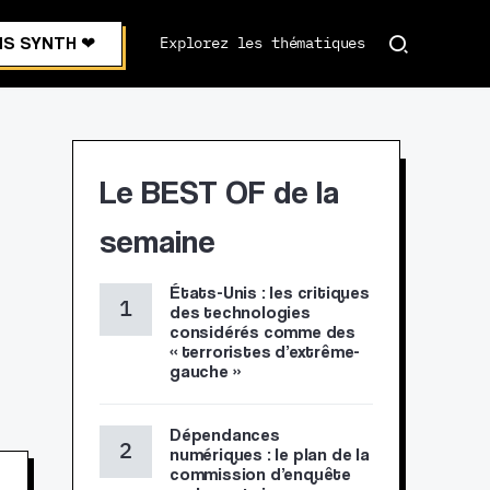
S SYNTH ❤︎
Explorez les thématiques
Le BEST OF de la
semaine
États-Unis : les critiques
des technologies
considérés comme des
« terroristes d’extrême-
gauche »
Dépendances
numériques : le plan de la
commission d’enquête