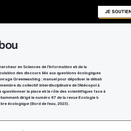
JE SOUTIEN
rbou
ercheur en Sciences de l’Information et de la
rculation des discours liés aux questions écologiques
l’ouvrage Greenwashing : manuel pour dépolluer le débat
rs membre du collectif interdisciplinaire de l’Atécopol à
 questionner la place et le rôle des scientifiques face à
notamment dirigé le numéro 67 de la revue Ecologie &
stre écologique (Bord de l’eau, 2023).