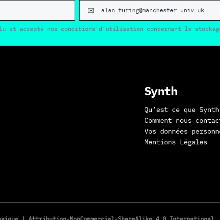
lu et accepté nos conditions d’utilisation concernant le stockag
Synth
Qu’est ce que Synth
Comment nous contac
Vos données personn
Mentions Légales
logique |
Attribution-NonCommercial-ShareAlike 4.0 International