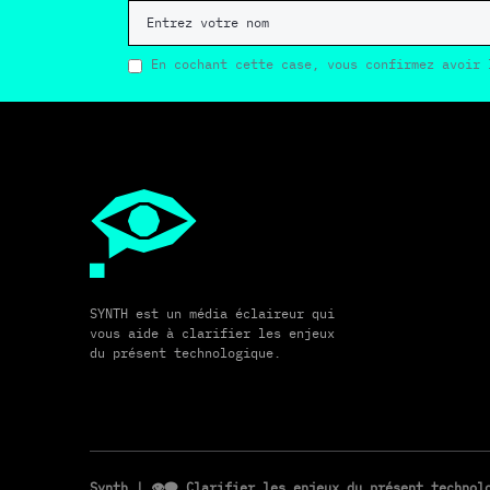
En cochant cette case, vous confirmez avoir 
SYNTH est un média éclaireur qui
vous aide à clarifier les enjeux
du présent technologique.
Synth
| 👁️‍🗨️ Clarifier les enjeux du présent techno