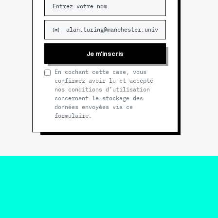
Je m'inscris
En cochant cette case, vous
confirmez avoir lu et accepté
nos conditions d’utilisation
concernant le stockage des
données envoyées via ce
formulaire.