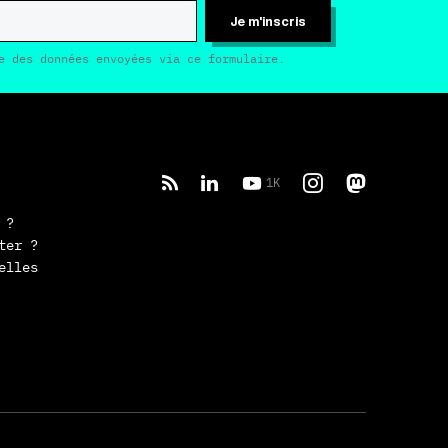
Je m'inscris
e des données envoyées via ce formulaire.
1K
 ?
ter ?
elles