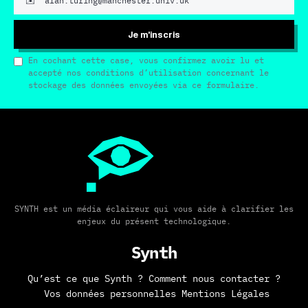
Je m'inscris
En cochant cette case, vous confirmez avoir lu et
accepté nos conditions d’utilisation concernant le
stockage des données envoyées via ce formulaire.
SYNTH est un média éclaireur qui vous aide à clarifier les
enjeux du présent technologique.
Synth
Qu’est ce que Synth ?
Comment nous contacter ?
Vos données personnelles
Mentions Légales