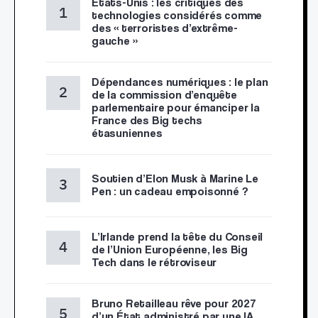
États-Unis : les critiques des
technologies considérés comme
des « terroristes d’extrême-
gauche »
Dépendances numériques : le plan
de la commission d’enquête
parlementaire pour émanciper la
France des Big techs
étasuniennes
Soutien d’Elon Musk à Marine Le
Pen : un cadeau empoisonné ?
L’Irlande prend la tête du Conseil
de l’Union Européenne, les Big
Tech dans le rétroviseur
Bruno Retailleau rêve pour 2027
d’un État administré par une IA