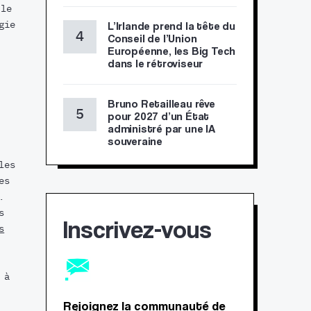
 le
gie
L’Irlande prend la tête du
Conseil de l’Union
Européenne, les Big Tech
dans le rétroviseur
Bruno Retailleau rêve
pour 2027 d’un État
administré par une IA
souveraine
les
es
.
s
Inscrivez-vous
s
 à
Rejoignez la communauté de