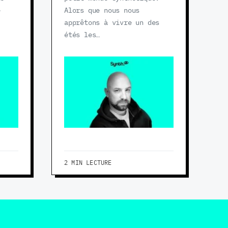
e
Alors que nous nous
,
apprêtons à vivre un des
étés les…
2 MIN LECTURE