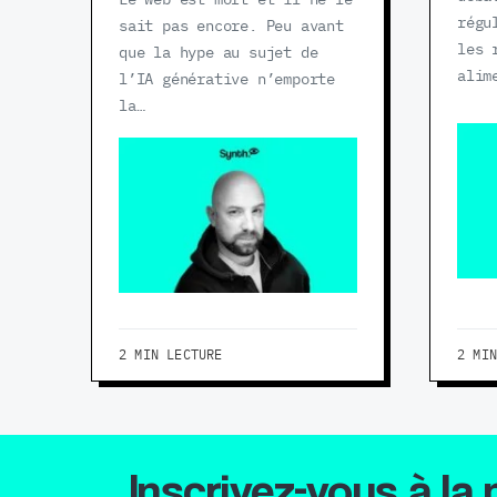
Le web est mort et il ne le
régu
sait pas encore. Peu avant
les 
que la hype au sujet de
alim
l’IA générative n’emporte
la…
2 MIN LECTURE
2 MI
Inscrivez-vous à la