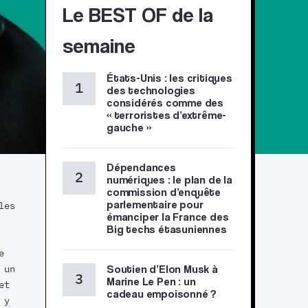
Le BEST OF de la
semaine
États-Unis : les critiques
des technologies
considérés comme des
« terroristes d’extrême-
gauche »
Dépendances
numériques : le plan de la
commission d’enquête
parlementaire pour
les
émanciper la France des
Big techs étasuniennes
e
Soutien d’Elon Musk à
 un
Marine Le Pen : un
et
cadeau empoisonné ?
 y