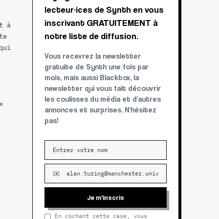
lecteur·ices de Synth en vous
inscrivant GRATUITEMENT à
t à
notre liste de diffusion.
te
qui
Vous recevrez la newsletter
gratuite de Synth une fois par
mois, mais aussi Blackbox, la
newsletter qui vous fait découvrir
les coulisses du média et d'autres
x
annonces et surprises. N'hésitez
pas!
Je m'inscris
En cochant cette case, vous