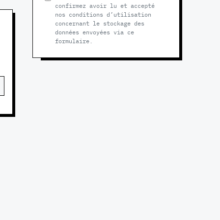
confirmez avoir lu et accepté
nos conditions d’utilisation
concernant le stockage des
données envoyées via ce
formulaire.