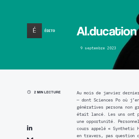
AI.ducation
É
ÉDITO
9 septembre 2023
2 MIN LECTURE
Au mois de janvier dernie
— dont Sciences Po où j’e
génératives persona non g
était lancé. Les uns ont 
une opportunité. Personne
cours appelé « Synthetic 
en travers, pas question 