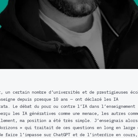
r, un certain nombre d’universités et de prestigieuses éco
nseigne depuis presque 10 ans — ont déclaré les IA
rata. Le débat du pour ou contre l’IA dans l’enseignement
perçu les IA génératives comme une menace, les autres comm
llement, ma position a été très simple. J’enseignais alors
Horizons » qui traitait de ces questions en long en large 
de faire l’impasse sur ChatGPT et de l’interdire en cours,