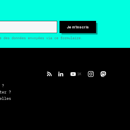
Je m'inscris
e des données envoyées via ce formulaire.
1K
 ?
ter ?
elles