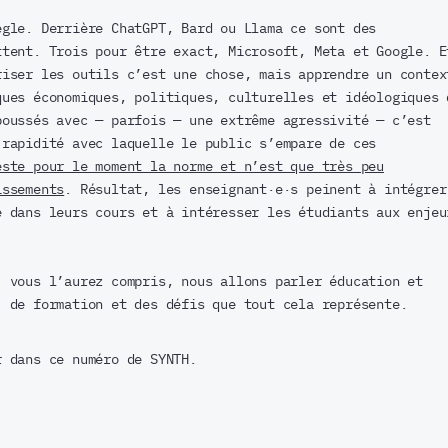
ègle. Derrière ChatGPT, Bard ou Llama ce sont des
ttent. Trois pour être exact, Microsoft, Meta et Google. E
riser les outils c’est une chose, mais apprendre un contex
ques économiques, politiques, culturelles et idéologiques 
poussés avec — parfois — une extrême agressivité — c’est
 rapidité avec laquelle le public s’empare de ces
este pour le moment la norme et n’est que très peu
issements
. Résultat, les enseignant·e·s peinent à intégrer
e dans leurs cours et à intéresser les étudiants aux enjeu
, vous l’aurez compris, nous allons parler éducation et
, de formation et des défis que tout cela représente.
r dans ce numéro de SYNTH.