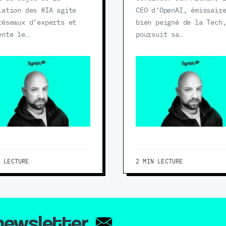
lation des #IA agite
CEO d’OpenAI, émissair
réseaux d’experts et
bien peigné de la Tech
ente le…
poursuit sa…
N LECTURE
2 MIN LECTURE
 newsletter