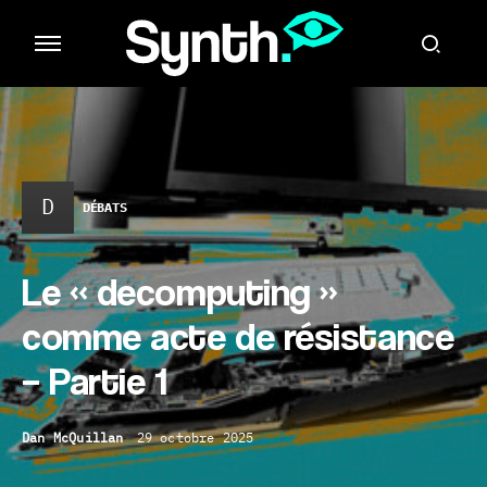
D
DÉBATS
Le « decomputing »
comme acte de résistance
– Partie 1
Dan McQuillan
29 octobre 2025