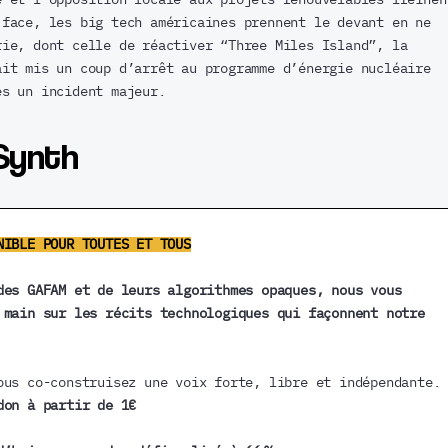
 face, les big tech américaines prennent le devant en ne
rie, dont celle de réactiver “Three Miles Island”, la
ait mis un coup d’arrêt au programme d’énergie nucléaire
ès un incident majeur.
Synth
NIBLE POUR TOUTES ET TOUS
des GAFAM et de leurs algorithmes opaques, nous vous
 main sur les récits technologiques qui façonnent notre
ous co-construisez une voix forte, libre et indépendante.
don à partir de 1€