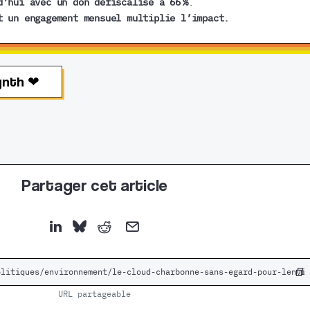
d’hui avec un don défiscalisé à 66 %
.
t un engagement mensuel multiplie l’impact.
ynth ❤︎
Partager cet article
URL partageable