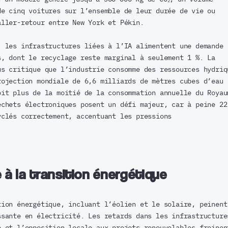
de cinq voitures sur l’ensemble de leur durée de vie ou
aller-retour entre New York et Pékin.
, les infrastructures liées à l’IA alimentent une demande
s, dont le recyclage reste marginal à seulement 1 %. La
us critique que l’industrie consomme des ressources hydriq
rojection mondiale de 6,6 milliards de mètres cubes d’eau
oit plus de la moitié de la consommation annuelle du Royau
échets électroniques posent un défi majeur, car à peine 22
yclés correctement, accentuant les pressions
 à la transition énergétique
tion énergétique, incluant l’éolien et le solaire, peinent
ssante en électricité. Les retards dans les infrastructure
é et l’opposition locale aux projets renouvelables freinen