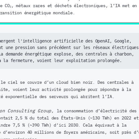
e CO₂, métaux rares et déchets électroniques, l’IA met en
ransition énergétique mondiale.
bergent l'intelligence artificielle des OpenAI, Google, 
nt une pression sans précédent sur les réseaux électriques 
la demande énergétique explose, des centrales à charbon, 
à la fermeture, voient leur exploitation prolongée.
 le ciel se couvre d’un cloud bien noir. Des centrales à
aite, voient leur activité prolongée pour répondre à la
té exponentielle des serveurs qui abritent l’IA.
on Consulting Group,
la consommation d’électricité des
entait 2,5 % du total des États-Unis (~130 TWh) en 2022 et
indre 7,5 % (~390 TWh) d’ici 2030. Cela équivaut à la
é d’environ 40 millions de foyers américains, soit près d’