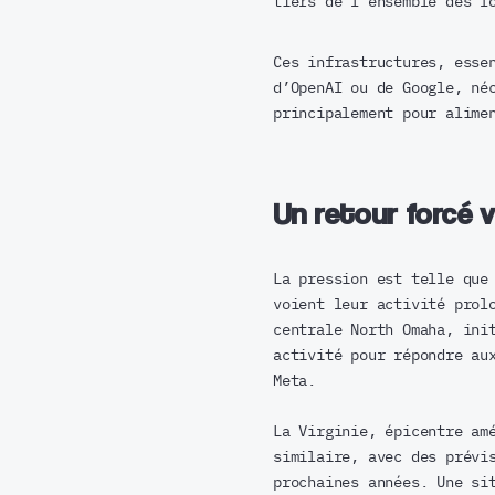
tiers de l’ensemble des f
Ces infrastructures, esse
d’OpenAI ou de Google, né
principalement pour alime
Un retour forcé 
La pression est telle que
voient leur activité prol
centrale North Omaha, ini
activité pour répondre au
Meta.
La Virginie, épicentre am
similaire, avec des prévi
prochaines années. Une si