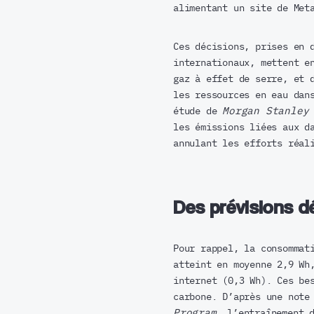
alimentant un site de Met
Ces décisions, prises en 
internationaux, mettent e
gaz à effet de serre, et 
les ressources en eau dan
étude de
Morgan Stanley
les émissions liées aux d
annulant les efforts réal
Des prévisions 
Pour rappel, la consommat
atteint en moyenne 2,9 Wh
internet (0,3 Wh). Ces be
carbone. D’après une note
Program
, l’entraînement 