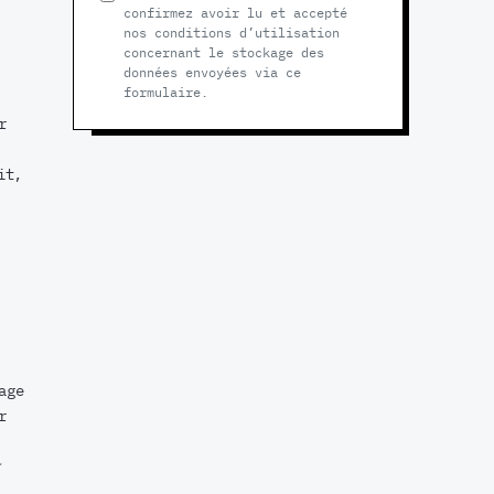
confirmez avoir lu et accepté
nos conditions d’utilisation
concernant le stockage des
données envoyées via ce
formulaire.
r
it,
age
r
t