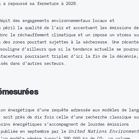
a a repoussé sa fermeture à 2028.
dépit des engagements environnementaux locaux et
n péril la qualité de l’air et accentuent les émissions de
donc le réchauffement climatique et un impose un stress su
s des zones pourtant sujettes à la sécheresse. Une récente
souligne d’ailleurs que si la tendance actuelle se poursu
atacenters pourraient tripler d’ici la fin de la décennie,
isés dans d’autres secteurs.
démesurées
ion énergétique d’une requête adressée aux modèles de lang
, soit près de dix fois celle d’une recherche classique su
soins énergétiques s’accompagnent de lourdes émissions
 publiée en septembre par le
United Nations Environmen
d’un modèle génère jusqu’à 300 000 kg de CO₂, un volume