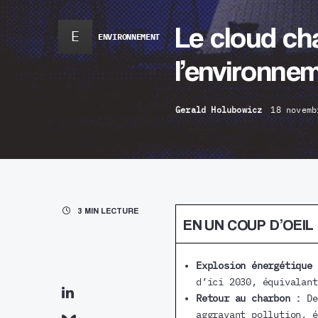
Le cloud ch
E
ENVIRONNEMENT
l’environne
Gerald Holubowicz
18 novemb
3 MIN LECTURE
EN UN COUP D’OEIL
Explosion énergétique 
d’ici 2030, équivalant
Retour au charbon :
De
aggravant pollution, é