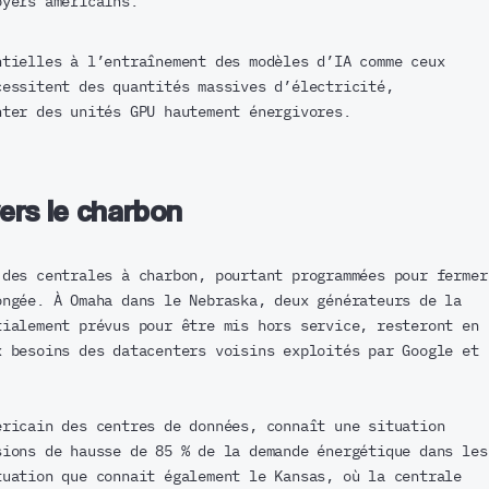
oyers américains.
ntielles à l’entraînement des modèles d’IA comme ceux
cessitent des quantités massives d’électricité,
nter des unités GPU hautement énergivores.
vers le charbon
 des centrales à charbon, pourtant programmées pour fermer
ongée. À Omaha dans le Nebraska, deux générateurs de la
tialement prévus pour être mis hors service, resteront en
x besoins des datacenters voisins exploités par Google et
éricain des centres de données, connaît une situation
sions de hausse de 85 % de la demande énergétique dans les
tuation que connait également le Kansas, où la centrale