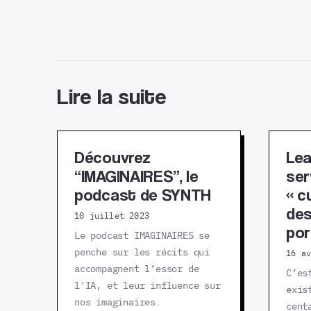
Lire la suite
Découvrez
Lea
“IMAGINAIRES”, le
ser
podcast de SYNTH
« c
des
10 juillet 2023
por
Le podcast IMAGINAIRES se
penche sur les récits qui
16 a
accompagnent l’essor de
C’es
l'IA, et leur influence sur
exis
nos imaginaires.
cent