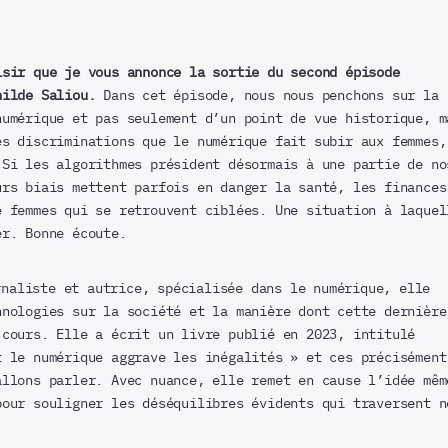
isir que je vous annonce la sortie du second épisode
hilde Saliou.
Dans cet épisode, nous nous penchons sur la
numérique et pas seulement d’un point de vue historique, m
es discriminations que le numérique fait subir aux femmes,
 Si les algorithmes président désormais à une partie de no
urs biais mettent parfois en danger la santé, les finances
e femmes qui se retrouvent ciblées. Une situation à laquel
er. Bonne écoute.
naliste et autrice, spécialisée dans le numérique, elle
hnologies sur la société et la manière dont cette dernière
 cours. Elle a écrit un livre publié en 2023, intitulé
t le numérique aggrave les inégalités » et ces précisément
allons parler. Avec nuance, elle remet en cause l’idée mêm
pour souligner les déséquilibres évidents qui traversent n