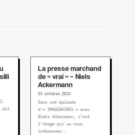
du
La presse marchand
illi
de « vrai » – Niels
Ackermann
23 octobre 2023
il.
Dans cet épisode
s qui
d’« IMAGINAIRES » avec
Niels Ackermann, c’est
l’image qui va nous
intéresser.…