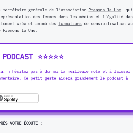
é secrétaire générale de l’association
Prenons la Une
, qui
représentation des femmes dans les médias et l’égalité dan
alement créé et animé des
formations
de sensibilisation au
e Prenons la Une.
ODCAST ⭐️⭐️⭐️⭐️⭐️
lu, n’hésitez pas à donner la meilleure note et à laisser
mmentaire. Ce petit geste aidera grandement le podcast à
PRÈS VOTRE ÉCOUTE
: