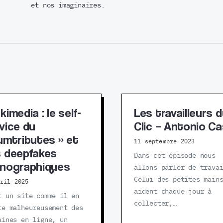
et nos imaginaires.
kimedia : le self-
Les travailleurs 
vice du
Clic – Antonio Cas
umtributes » et
11 septembre 2023
 deepfakes
Dans cet épisode nous
nographiques
allons parler de trava
Celui des petites main
vril 2025
aident chaque jour à
t un site comme il en
collecter,…
te malheureusement des
aines en ligne, un