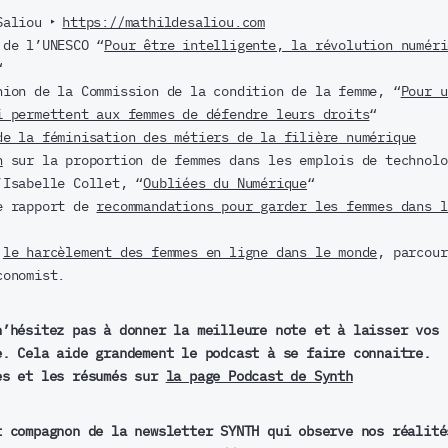
Saliou ‣
https://mathildesaliou.com
 de l’UNESCO “
Pour être intelligente, la révolution numéri
“
nion de la Commission de la condition de la femme, “
Pour u
i permettent aux femmes de défendre leurs droits
“
de la féminisation des métiers de la filière numérique
n
sur la proportion de femmes dans les emplois de technolo
’Isabelle Collet, “
Oubliées du Numérique
“
e rapport de
recommandations pour garder les femmes dans l
r
le harcèlement des femmes en ligne dans le monde
, parcour
conomist.
n’hésitez pas à donner la meilleure note et à laisser vos
e. Cela aide grandement le podcast à se faire connaitre.
es et les résumés sur
la page Podcast de Synth
t compagnon de la newsletter SYNTH qui observe nos réalité