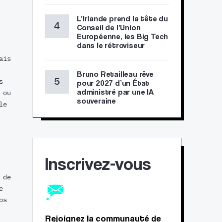
L’Irlande prend la tête du
Conseil de l’Union
Européenne, les Big Tech
dans le rétroviseur
ais
Bruno Retailleau rêve
s
pour 2027 d’un État
administré par une IA
 ou
souveraine
le
Inscrivez-vous
 de
e
os
Rejoignez la communauté de