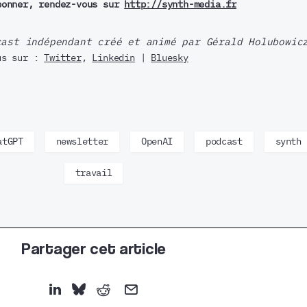
bonner, rendez-vous sur
http://synth-media.fr
cast indépendant créé et animé par Gérald Holubowi
us sur :
Twitter
,
Linkedin
|
Bluesky
atGPT
newsletter
OpenAI
podcast
synth
travail
Partager cet article