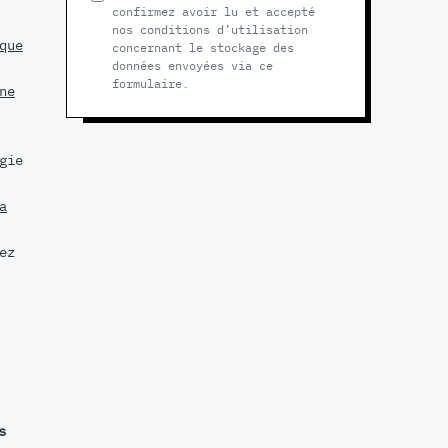
confirmez avoir lu et accepté
nos conditions d’utilisation
que
concernant le stockage des
données envoyées via ce
formulaire.
ne
gie
a
ez
s