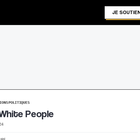
JE SOUTIEN
IONS
POLITIQUES
White People
24
URE