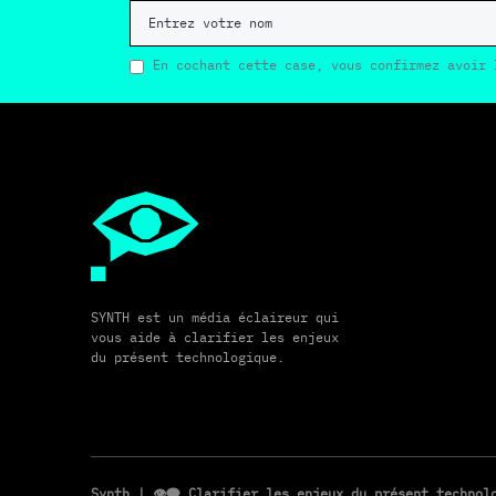
En cochant cette case, vous confirmez avoir 
SYNTH est un média éclaireur qui
vous aide à clarifier les enjeux
du présent technologique.
Synth
| 👁️‍🗨️ Clarifier les enjeux du présent techno