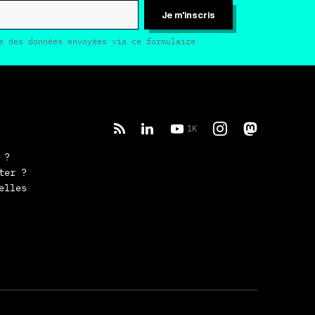
Je m'inscris
e des données envoyées via ce formulaire.
1K
 ?
ter ?
elles