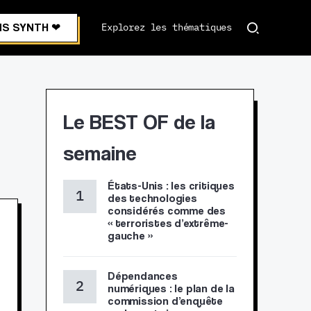
S SYNTH ❤︎
Explorez les thématiques
Le BEST OF de la
semaine
États-Unis : les critiques
des technologies
considérés comme des
« terroristes d’extrême-
gauche »
Dépendances
numériques : le plan de la
commission d’enquête