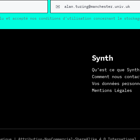
lu et accepté nos conditions d’utilisation concernant le stockag
Synth
Qu’est ce que Synth
Comment nous contac
Vos données personn
Mentions Légales
logique |
Attribution-NonCommercial-ShareAlike 4.0 International