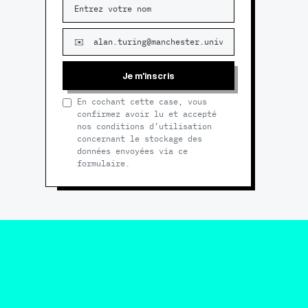
Je m'inscris
En cochant cette case, vous
confirmez avoir lu et accepté
nos conditions d’utilisation
concernant le stockage des
données envoyées via ce
formulaire.