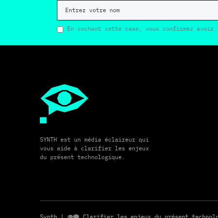
En cochant cette case, vous confirmez avoir 
SYNTH est un média éclaireur qui
vous aide à clarifier les enjeux
du présent technologique.
Synth
| 👁️‍🗨️ Clarifier les enjeux du présent techno