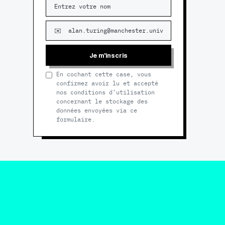
Je m'inscris
En cochant cette case, vous
confirmez avoir lu et accepté
nos conditions d’utilisation
concernant le stockage des
données envoyées via ce
formulaire.