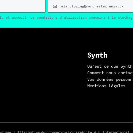
lu et accepté nos conditions d’utilisation concernant le stockag
Synth
Qu’est ce que Synth
Comment nous contac
Vos données personn
Mentions Légales
logique |
Attribution-NonCommercial-ShareAlike 4.0 International