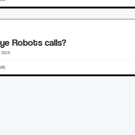
ye Robots calls?
 2024
URE