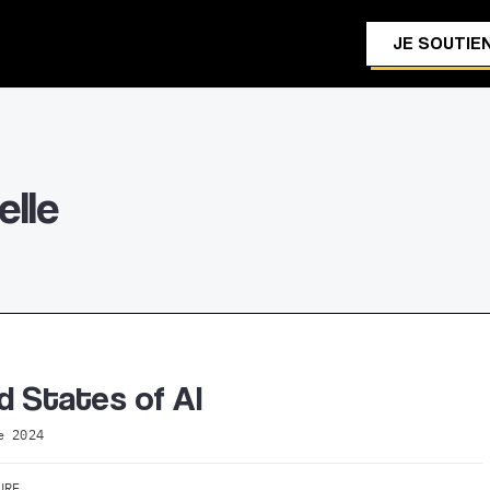
JE SOUTIEN
lle
d States of AI
e 2024
URE