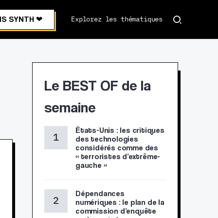
S SYNTH ❤︎
Explorez les thématiques
Le BEST OF de la
semaine
États-Unis : les critiques
des technologies
considérés comme des
« terroristes d’extrême-
gauche »
Dépendances
numériques : le plan de la
commission d’enquête