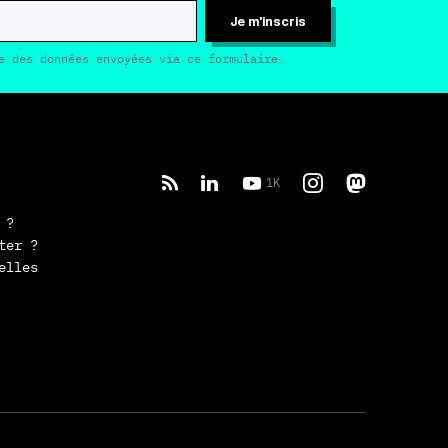
Je m'inscris
e des données envoyées via ce formulaire.
1K
 ?
ter ?
elles