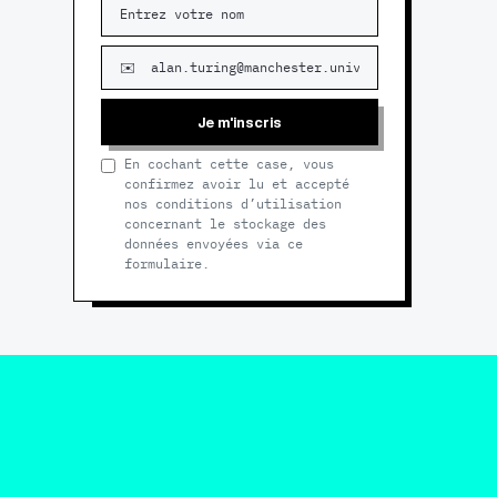
Je m'inscris
En cochant cette case, vous
confirmez avoir lu et accepté
nos conditions d’utilisation
concernant le stockage des
données envoyées via ce
formulaire.