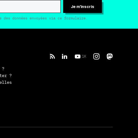
Je m'inscris
e des données envoyées via ce formulaire.
1K
 ?
ter ?
elles