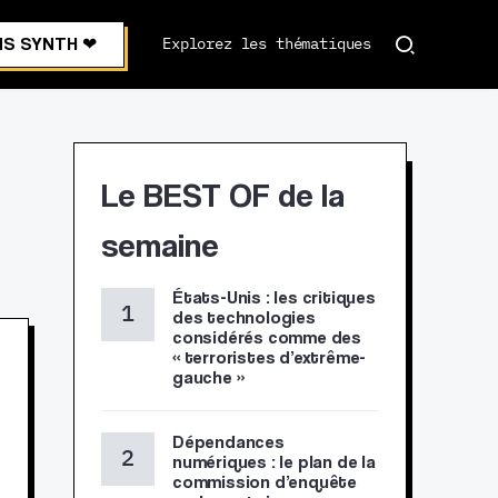
S SYNTH ❤︎
Explorez les thématiques
Le BEST OF de la
semaine
États-Unis : les critiques
des technologies
considérés comme des
« terroristes d’extrême-
gauche »
Dépendances
numériques : le plan de la
commission d’enquête