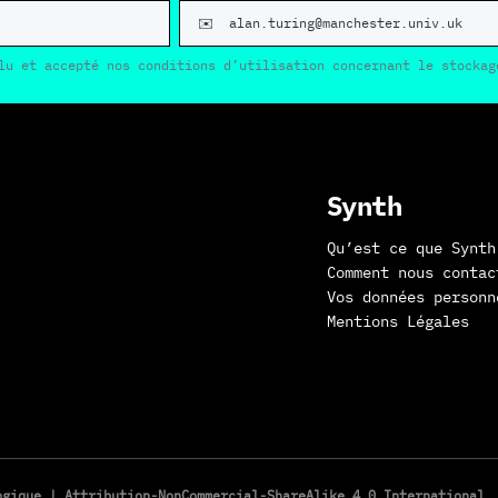
lu et accepté nos conditions d’utilisation concernant le stockag
Synth
Qu’est ce que Synth
Comment nous contac
Vos données personn
Mentions Légales
logique |
Attribution-NonCommercial-ShareAlike 4.0 International