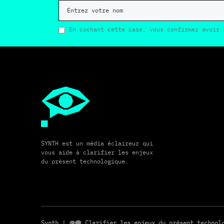
En cochant cette case, vous confirmez avoir 
SYNTH est un média éclaireur qui
vous aide à clarifier les enjeux
du présent technologique.
Synth
| 👁️‍🗨️ Clarifier les enjeux du présent techno