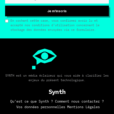
Je m'inscris
En cochant cette case, vous confirmez avoir lu et
accepté nos conditions d’utilisation concernant le
stockage des données envoyées via ce formulaire.
SYNTH est un média éclaireur qui vous aide à clarifier les
enjeux du présent technologique.
Synth
Qu’est ce que Synth ?
Comment nous contacter ?
Vos données personnelles
Mentions Légales