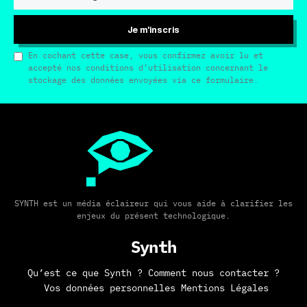
Je m'inscris
En cochant cette case, vous confirmez avoir lu et
accepté nos conditions d’utilisation concernant le
stockage des données envoyées via ce formulaire.
SYNTH est un média éclaireur qui vous aide à clarifier les
enjeux du présent technologique.
Synth
Qu’est ce que Synth ?
Comment nous contacter ?
Vos données personnelles
Mentions Légales