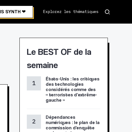
S SYNTH ❤︎
Explorez les thématiques
Le BEST OF de la
semaine
États-Unis : les critiques
des technologies
considérés comme des
« terroristes d’extrême-
gauche »
Dépendances
numériques : le plan de la
commission d’enquête