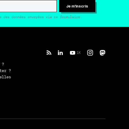
Je m'inscris
e des données envoyées via ce formulaire.
1K
 ?
ter ?
elles