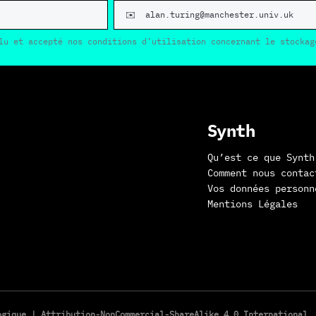
lu et accepté nos conditions d’utilisation concernant le stockag
Synth
Qu’est ce que Synth
Comment nous contac
Vos données personn
Mentions Légales
logique |
Attribution-NonCommercial-ShareAlike 4.0 International