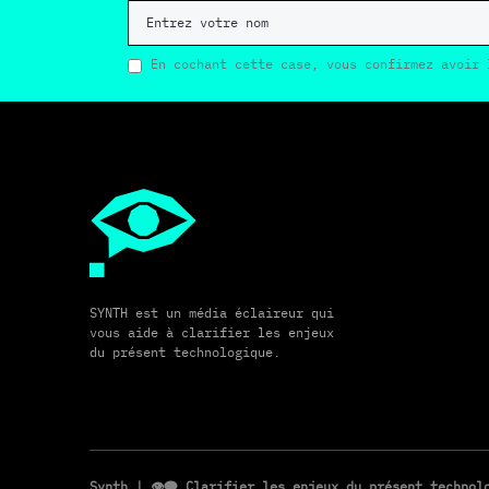
En cochant cette case, vous confirmez avoir 
SYNTH est un média éclaireur qui
vous aide à clarifier les enjeux
du présent technologique.
Synth
| 👁️‍🗨️ Clarifier les enjeux du présent techno