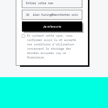
Je m'inscris
En cochant cette case, vous
confirmez avoir lu et accepté
nos conditions d’utilisation
concernant le stockage des
données envoyées via ce
formulaire.