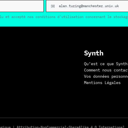
lu et accepté nos conditions d’utilisation concernant le stockag
Synth
Qu’est ce que Synth
Comment nous contac
Vos données personn
Mentions Légales
logique |
Attribution-NonCommercial-ShareAlike 4.0 International