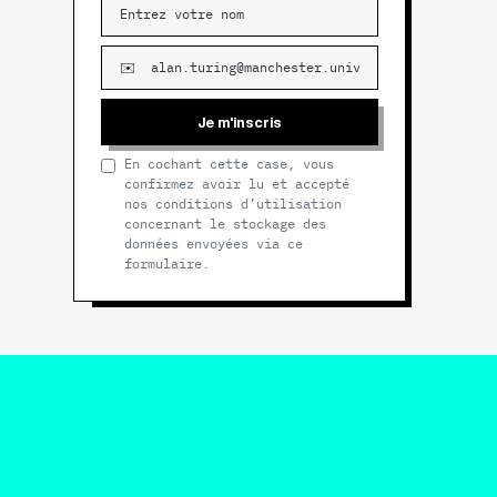
Je m'inscris
En cochant cette case, vous
confirmez avoir lu et accepté
nos conditions d’utilisation
concernant le stockage des
données envoyées via ce
formulaire.