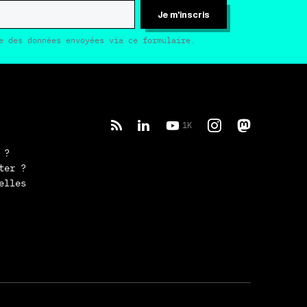
Je m'inscris
e des données envoyées via ce formulaire.
1K
 ?
ter ?
elles