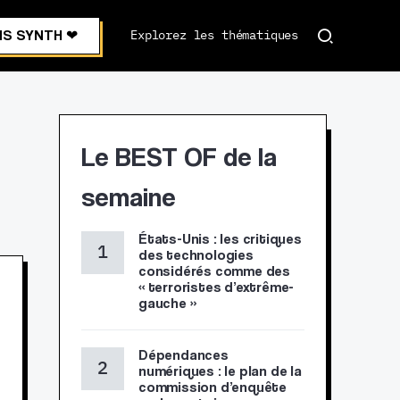
S SYNTH ❤︎
Explorez les thématiques
Le BEST OF de la
semaine
États-Unis : les critiques
des technologies
considérés comme des
« terroristes d’extrême-
gauche »
Dépendances
numériques : le plan de la
commission d’enquête