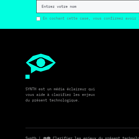
En cochant cette case, vous confirmez avoir 
SYNTH est un média éclaireur qui
vous aide à clarifier les enjeux
du présent technologique.
Synth
| 👁️‍🗨️ Clarifier les enjeux du présent techno