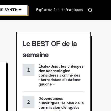
S SYNTH ❤︎
Explorez les thématiques
Le BEST OF de la
semaine
États-Unis : les critiques
des technologies
considérés comme des
« terroristes d’extrême-
gauche »
Dépendances
numériques : le plan de la
commission d’enquête