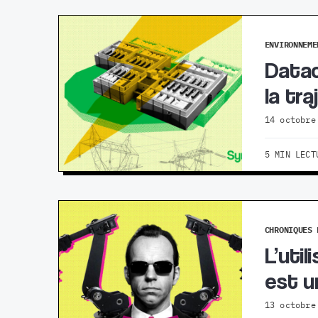
ENVIRONNEME
Datac
la tr
14 octobre
5 MIN LECT
CHRONIQUES 
L’uti
est u
13 octobre