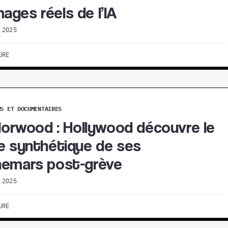
ges réels de l’IA
 2025
URE
MS ET DOCUMENTAIRES
 Norwood : Hollywood découvre le
e synthétique de ses
emars post-grève
 2025
URE