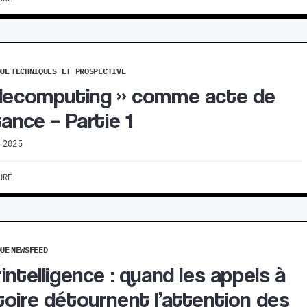
QUE
TECHNIQUES ET PROSPECTIVE
decomputing » comme acte de
tance – Partie 1
 2025
URE
QUE
NEWSFEED
intelligence : quand les appels à
oire détournent l’attention des