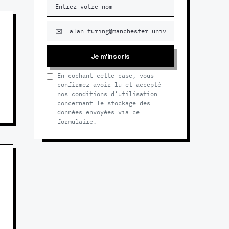
Je m'inscris
En cochant cette case, vous
confirmez avoir lu et accepté
nos conditions d’utilisation
concernant le stockage des
données envoyées via ce
formulaire.