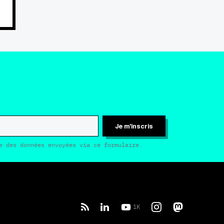
Je m'inscris
e des données envoyées via ce formulaire.
1K