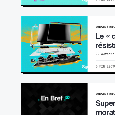
DÉBATS
ÉTHI
Le « 
résis
29 octobre
5 MIN LECT
DÉBATS
ÉTHI
Super
morat