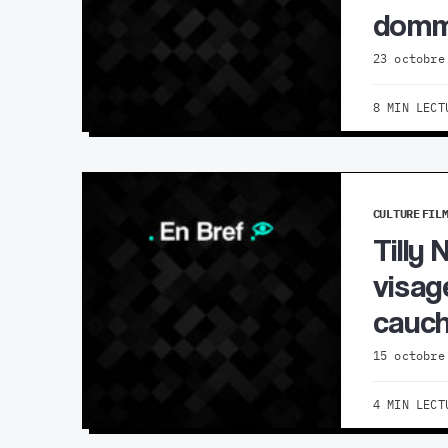
domma
23 octobre
8 MIN LECT
CULTURE
FIL
Tilly
visag
cauch
15 octobre
4 MIN LECT