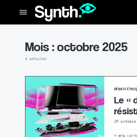
Mois :
octobre 2025
6 articles
DÉBATS
ÉTHI
Le « 
résis
29 octobre
7 MIN LECT