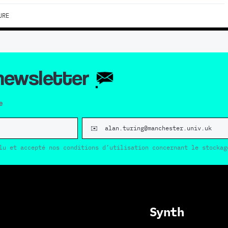
URE
 newsletter
e
lu et accepté nos conditions d’utilisation concernant le stockag
Synth