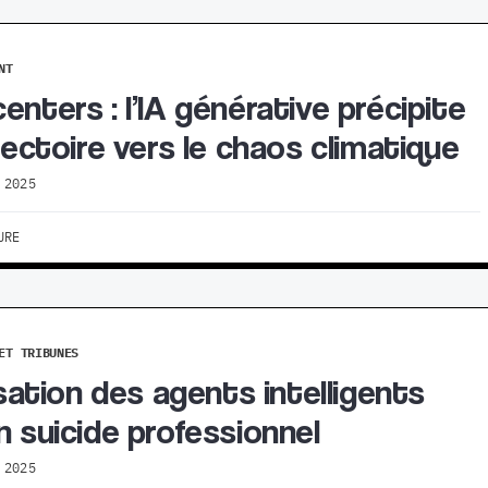
NT
enters : l’IA générative précipite
ajectoire vers le chaos climatique
 2025
URE
ET TRIBUNES
lisation des agents intelligents
n suicide professionnel
 2025