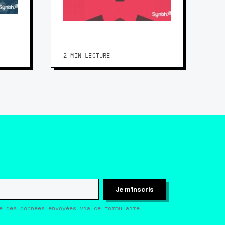
2 MIN LECTURE
Je m'inscris
e des données envoyées via ce formulaire.