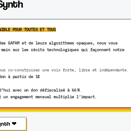
Synth
NIBLE POUR TOUTES ET TOUS
des GAFAM et de leurs algorithmes opaques, nous vous
 main sur les récits technologiques qui façonnent notre
ous co-construisez une voix forte, libre et indépendante.
don à partir de 1€
d’hui avec un don défiscalisé à 66 %
.
t un engagement mensuel multiplie l’impact.
ynth ❤︎