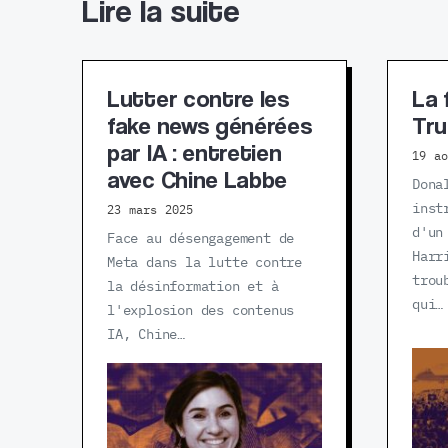
Lire la suite
Lutter contre les
La 
fake news générées
Tr
par IA : entretien
19 a
avec Chine Labbe
Dona
inst
23 mars 2025
d'un
Face au désengagement de
Harr
Meta dans la lutte contre
trou
la désinformation et à
qui…
l'explosion des contenus
IA, Chine…