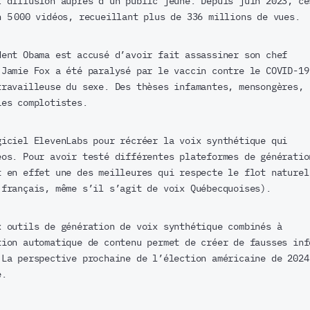
r diffusion auprès d’un public jeune. Depuis juin 2023, ce
n 5 000 vidéos, recueillant plus de 336 millions de vues.
dent Obama est accusé d’avoir fait assassiner son chef
 Jamie Fox a été paralysé par le vaccin contre le COVID-19
travailleuse du sexe. Des thèses infamantes, mensongères,
ies complotistes.
giciel ElevenLabs pour récréer la voix synthétique qui
éos. Pour avoir testé différentes plateformes de génératio
t en effet une des meilleures qui respecte le flot naturel
 français, même s’il s’agit de voix Québecquoises).
x outils de génération de voix synthétique combinés à
tion automatique de contenu permet de créer de fausses inf
 La perspective prochaine de l’élection américaine de 2024
e.