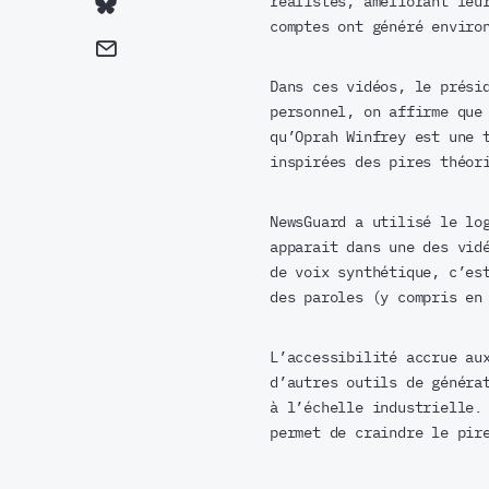
réalistes, améliorant leu
comptes ont généré enviro
Dans ces vidéos, le prési
personnel, on affirme que
qu’Oprah Winfrey est une 
inspirées des pires théor
NewsGuard a utilisé le lo
apparait dans une des vid
de voix synthétique, c’es
des paroles (y compris en
L’accessibilité accrue au
d’autres outils de généra
à l’échelle industrielle.
permet de craindre le pir