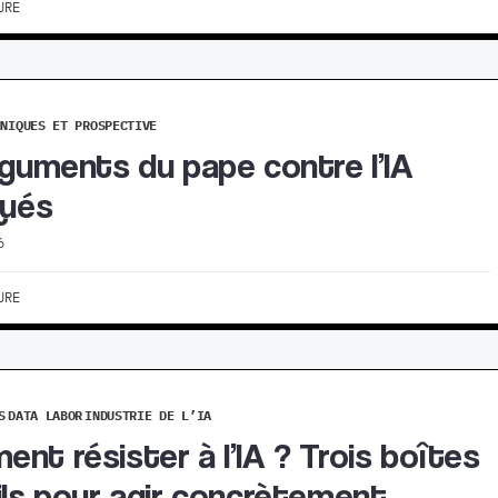
URE
HNIQUES ET PROSPECTIVE
rguments du pape contre l’IA
qués
6
URE
S
DATA LABOR
INDUSTRIE DE L’IA
nt résister à l’IA ? Trois boîtes
ils pour agir concrètement