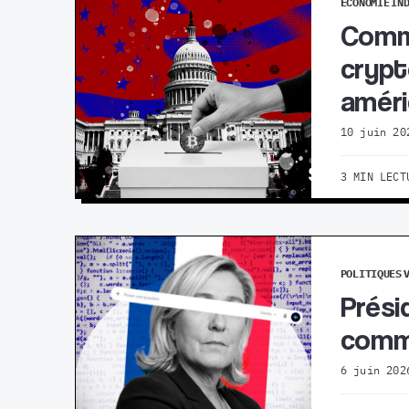
ÉCONOMIE
IN
Comme
crypt
améri
10 juin 20
3 MIN LECT
POLITIQUES
Présid
commu
6 juin 202