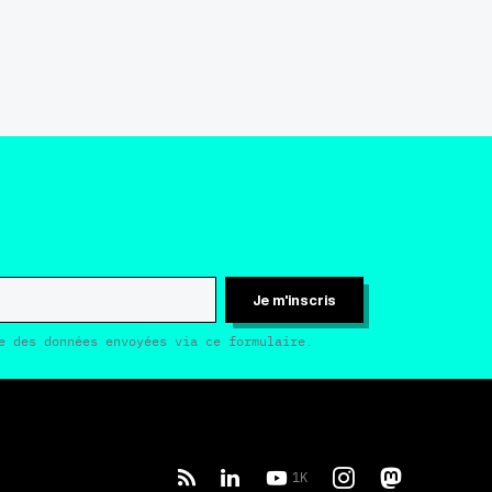
Je m'inscris
e des données envoyées via ce formulaire.
1K