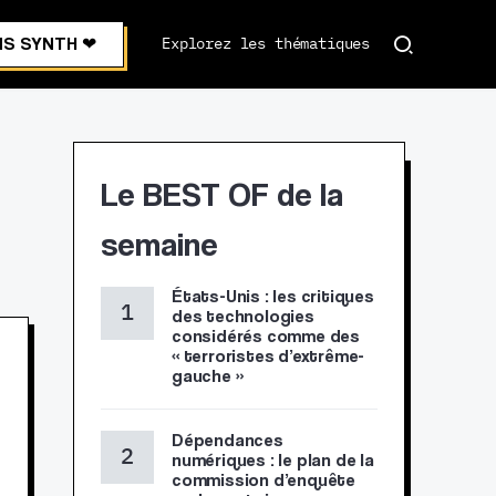
S SYNTH ❤︎
Explorez les thématiques
Le BEST OF de la
semaine
États-Unis : les critiques
des technologies
considérés comme des
« terroristes d’extrême-
gauche »
Dépendances
numériques : le plan de la
commission d’enquête