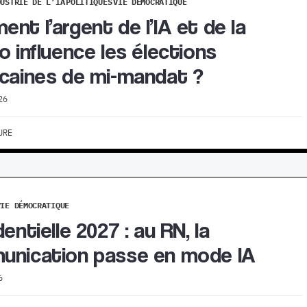
DUSTRIE DE L’IA
POLITIQUES
VIE DÉMOCRATIQUE
nt l’argent de l’IA et de la
o influence les élections
caines de mi-mandat ?
26
URE
VIE DÉMOCRATIQUE
entielle 2027 : au RN, la
nication passe en mode IA
6