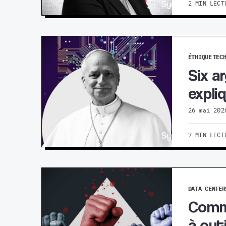
2 MIN LECT
ÉTHIQUE
TEC
Six a
expli
26 mai 202
7 MIN LECT
DATA CENTER
Comme
à out