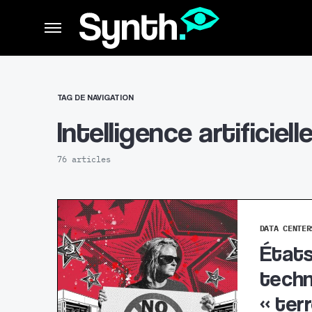
TAG DE NAVIGATION
Intelligence artificiell
76 articles
DATA CENTER
États
techn
« ter