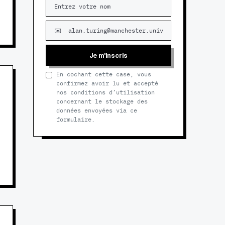
Je m'inscris
En cochant cette case, vous
confirmez avoir lu et accepté
nos conditions d’utilisation
concernant le stockage des
données envoyées via ce
formulaire.