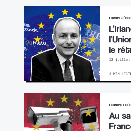
EUROPE
GÉOP
L’Irl
l’Uni
le ré
13 juillet
3 MIN LECT
ÉCONOMIE
GÉ
Au sa
Franc