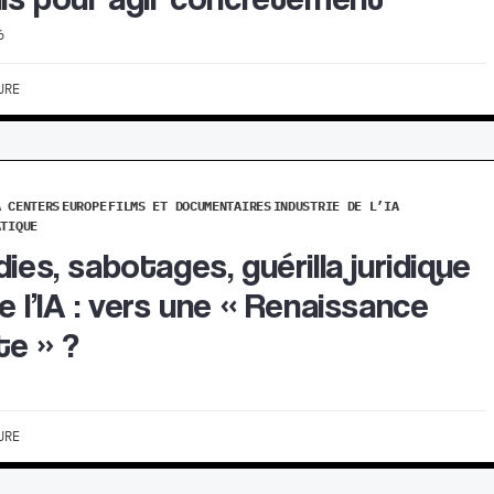
6
URE
A CENTERS
EUROPE
FILMS ET DOCUMENTAIRES
INDUSTRIE DE L’IA
ATIQUE
dies, sabotages, guérilla juridique
e l’IA : vers une « Renaissance
te » ?
URE