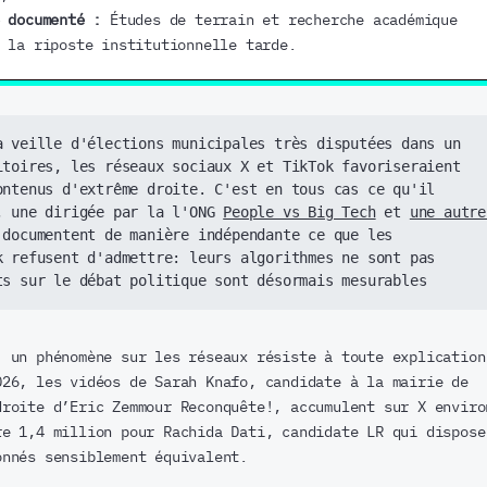
e documenté :
Études de terrain et recherche académique
 la riposte institutionnelle tarde.
a veille d'élections municipales très disputées dans un 
itoires, les réseaux sociaux X et TikTok favoriseraient 
ontenus d'extrême droite. C'est en tous cas ce qu'il 
, une dirigée par la l'ONG 
People vs Big Tech
 et 
une autre 
 documentent de manière indépendante ce que les 
k refusent d'admettre: leurs algorithmes ne sont pas 
ts sur le débat politique sont désormais mesurables 
, un phénomène sur les réseaux résiste à toute explication
026, les vidéos de Sarah Knafo, candidate à la mairie de
droite d’Eric Zemmour Reconquête!, accumulent sur X enviro
re 1,4 million pour Rachida Dati, candidate LR qui dispose
onnés sensiblement équivalent.