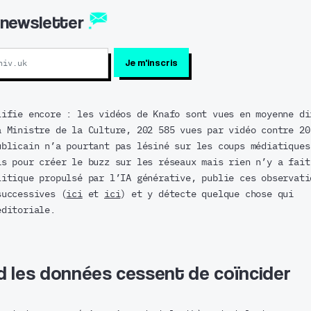
a newsletter
lifie encore : les vidéos de Knafo sont vues en moyenne di
a Ministre de la Culture, 202 585 vues par vidéo contre 20
ublicain n’a pourtant pas lésiné sur les coups médiatiques
is pour créer le buzz sur les réseaux mais rien n’y a fait
litique propulsé par l’IA générative, publie ces observati
successives (
ici
et
ici
) et y détecte quelque chose qui
éditoriale.
nd les données cessent de coïncider