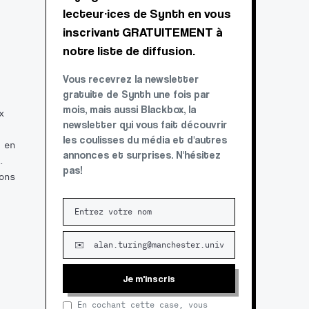
lecteur·ices de Synth en vous
inscrivant GRATUITEMENT à
notre liste de diffusion.
Vous recevrez la newsletter
gratuite de Synth une fois par
mois, mais aussi Blackbox, la
x
newsletter qui vous fait découvrir
les coulisses du média et d'autres
 en
annonces et surprises. N'hésitez
.
pas!
ons
Je m'inscris
En cochant cette case, vous