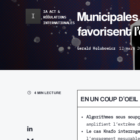
Municipales
IA ACT &
I
RÉGULATIONS
INTERNATIONALES
favorisent l
Gerald Holubowicz
12 mars 2
4 MIN LECTURE
EN UN COUP D’OEIL
Algorithmes sous soup
amplifient l’extrême d
Le cas Knafo interroge
l’engagement mesurable