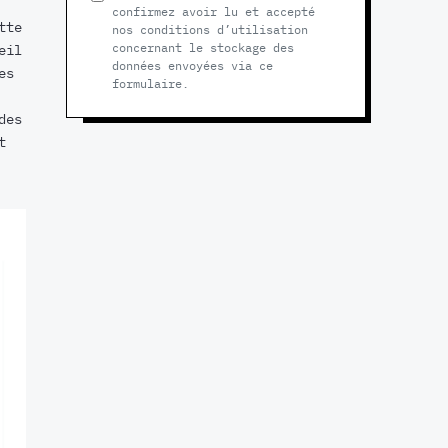
confirmez avoir lu et accepté
tte
nos conditions d’utilisation
concernant le stockage des
eil
données envoyées via ce
es
formulaire.
des
t