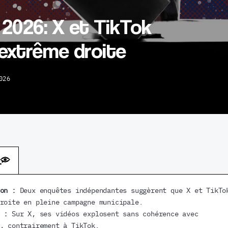
 2026: X et TikTok
’extrême droite
026
çon :
Deux enquêtes indépendantes suggèrent que X et TikTo
roite en pleine campagne municipale.
 :
Sur X, ses vidéos explosent sans cohérence avec
, contrairement à TikTok.