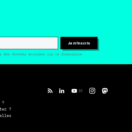
Je m'inscris
e des données envoyées via ce formulaire.
1K
 ?
ter ?
elles