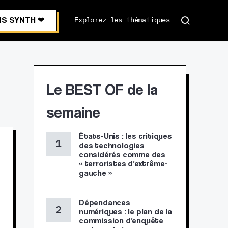
S SYNTH ❤︎
Explorez les thématiques
Le BEST OF de la
semaine
États-Unis : les critiques
des technologies
considérés comme des
« terroristes d’extrême-
gauche »
Dépendances
numériques : le plan de la
commission d’enquête