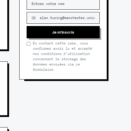
Je m'inscris
En cochant cette case, vous
confirmez avoir lu et accepté
nos conditions d’utilisation
concernant le stockage des
données envoyées via ce
formulaire.