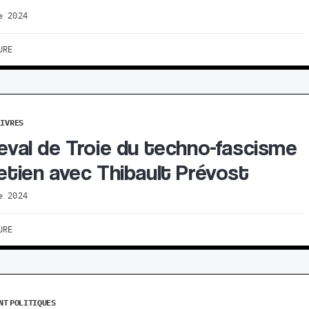
e 2024
URE
LIVRES
heval de Troie du techno-fascisme
retien avec Thibault Prévost
e 2024
URE
NT
POLITIQUES