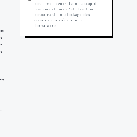
confirmez avoir lu et accepté
nos conditions d’utilisation
concernant le stockage des
données envoyées via ce
formulaire.
es
s
e
s
es
e