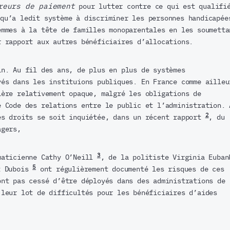
reurs de paiement
pour lutter contre ce qui est qualifi
 qu’a ledit système à discriminer les personnes handicapée
emmes à la tête de familles monoparentales en les soumetta
r rapport aux autres bénéficiaires d’allocations.
in. Au fil des ans, de plus en plus de systèmes
yés dans les instituions publiques. En France comme ailleu
ière relativement opaque, malgré les obligations de
e Code des relations entre le public et l’administration. 
2
es droits se soit inquiétée, dans un récent rapport
, du
agers,
3
maticienne Cathy O’Neill
, de la politiste Virginia Euban
5
t Dubois
ont régulièrement documenté les risques de ces
ont pas cessé d’être déployés dans des administrations de
 leur lot de difficultés pour les bénéficiaires d’aides