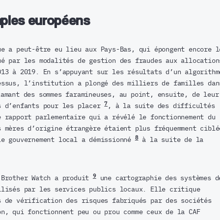
mples européens
ue a peut-être eu lieu aux Pays-Bas, qui épongent encore l
ué par les modalités de gestion des fraudes aux allocation
013 à 2019. En s’appuyant sur les résultats d’un algorithm
essus, l’institution a plongé des milliers de familles dan
amant des sommes faramineuses, au point, ensuite, de leur
7
s d’enfants pour les placer
, à la suite des difficultés
e rapport parlementaire qui a révélé le fonctionnement du
s mères d’origine étrangère étaient plus fréquemment ciblé
8
le gouvernement local a démissionné
à la suite de la
9
 Brother Watch a produit
une cartographie des systèmes d
ilisés par les services publics locaux. Elle critique
s de vérification des risques fabriqués par des sociétés
on, qui fonctionnent peu ou prou comme ceux de la CAF