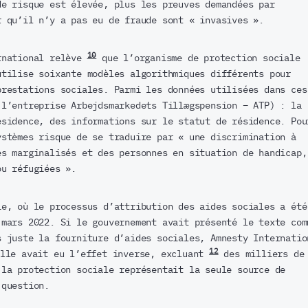
de risque est élevée, plus les preuves demandées par
r qu’il n’y a pas eu de fraude sont « invasives ».
10
rnational relève
que l’organisme de protection sociale
utilise soixante modèles algorithmiques différents pour
prestations sociales. Parmi les données utilisées dans ces
 l’entreprise Arbejdsmarkedets Tillægspension – ATP) : la
ésidence, des informations sur le statut de résidence. Pou
ystèmes risque de se traduire par « une discrimination à
és marginalisés et des personnes en situation de handicap,
ou réfugiées ».
ie, où le processus d’attribution des aides sociales a été
 mars 2022. Si le gouvernement avait présenté le texte com
s juste la fourniture d’aides sociales, Amnesty Internatio
12
lle avait eu l’effet inverse, excluant
des milliers de
 la protection sociale représentait la seule source de
 question.