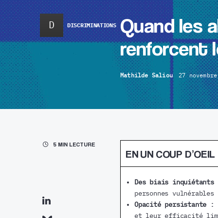
Quand les a
D
DISCRIMINATIONS
renforcent l
Mathilde Saliou
27 novembre
5 MIN LECTURE
EN UN COUP D’OEIL
Des biais inquiétants
personnes vulnérables 
Opacité persistante :
et leur efficacité lim