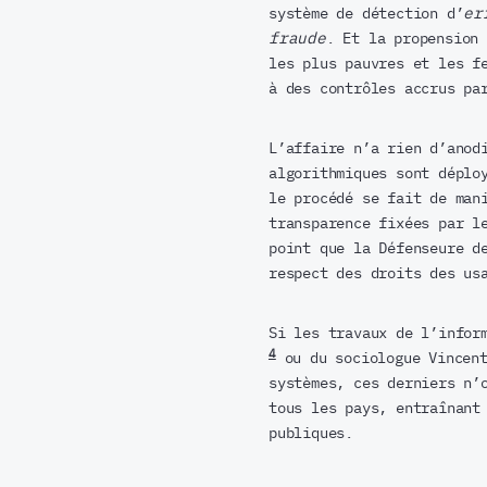
système de détection d’
er
fraude
. Et la propension
les plus pauvres et les f
à des contrôles accrus pa
L’affaire n’a rien d’anod
algorithmiques sont déplo
le procédé se fait de man
transparence fixées par l
point que la Défenseure d
respect des droits des us
Si les travaux de l’infor
4
ou du sociologue Vincen
systèmes, ces derniers n’
tous les pays, entraînant
publiques.