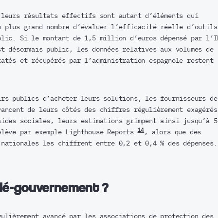
 leurs résultats effectifs sont autant d’éléments qui
u plus grand nombre d’évaluer l’efficacité réelle d’outils
blic. Si le montant de 1,5 million d’euros dépensé par l’I
st désormais public, les données relatives aux volumes de
tatés et récupérés par l’administration espagnole restent
irs publics d’acheter leurs solutions, les fournisseurs de
vancent de leurs côtés des chiffres régulièrement exagérés
aides sociales, leurs estimations grimpent ainsi jusqu’à 5
14
elève par exemple Lighthouse Reports
, alors que des
 nationales les chiffrent entre 0,2 et 0,4 % des dépenses.
dé-gouvernement ?
gulièrement avancé par les associations de protection des