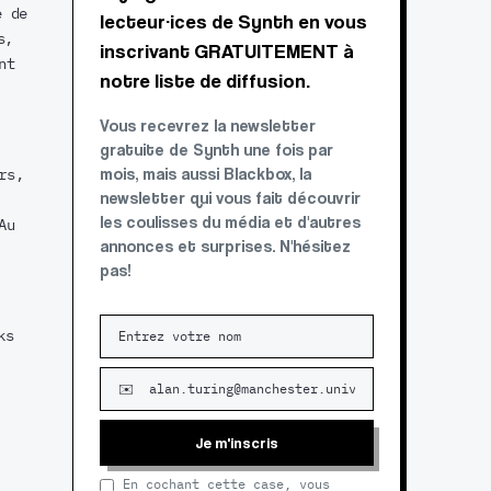
é de
lecteur·ices de Synth en vous
s,
inscrivant GRATUITEMENT à
nt
notre liste de diffusion.
Vous recevrez la newsletter
gratuite de Synth une fois par
mois, mais aussi Blackbox, la
rs,
newsletter qui vous fait découvrir
les coulisses du média et d'autres
Au
annonces et surprises. N'hésitez
pas!
ks
Je m'inscris
En cochant cette case, vous