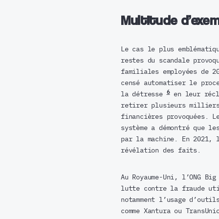
Multitude d’exe
Le cas le plus emblématiq
restes du scandale provoq
familiales employées de 2
censé automatiser le proc
6
la détresse
en leur récl
retirer plusieurs millier
financières provoquées. L
système a démontré que le
par la machine. En 2021, 
révélation des faits.
Au Royaume-Uni, l’ONG Big
lutte contre la fraude ut
notamment l’usage d’outil
comme Xantura ou TransUni