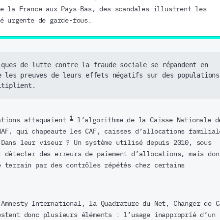
 la France aux Pays-Bas, des scandales illustrent les
é urgente de garde-fous.
iques de lutte contre la fraude sociale se répandent en 
e les preuves de leurs effets négatifs sur des populations 
ltiplient.
1
ations attaquaient
l’algorithme de la Caisse Nationale d
NAF, qui chapeaute les CAF, caisses d’allocations familial
 Dans leur viseur ? Un système utilisé depuis 2010, sous
r détecter des erreurs de paiement d’allocations, mais don
e terrain par des contrôles répétés chez certains
 Amnesty International, la Quadrature du Net, Changer de C
estent donc plusieurs éléments : l’usage inapproprié d’un