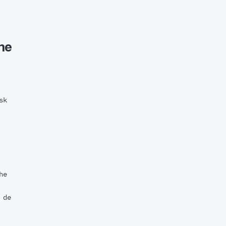
une
sk
he
 de