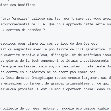
miser ses bénéfices.
“Data Vampires” diffusé sur Tech won’t save us, vous avez
 environnemental de l’IA. Que nous apprends cette série su
aux centres de données ?
ssources pour alimenter ces centres de données est
fait qu’augmenter avec la popularité de l’IA générative. C
ne quantité massive d’eau, d’énergie, et de matériaux issu
Les géants de la tech annoncent de futurs investissements
l’énergie nucléaire, mais soyons réalistes : cela reste du
les centrales nucléaires ne poussent pas comme des
ts, leur demande énergétique repose encore largement sur d
rs émissions continuent de grimper inlassablement, ce qui 
ser aucun problème. C’est le modus operandi normal dans ce
 collecte de données, est-ce un modèle économique viable 