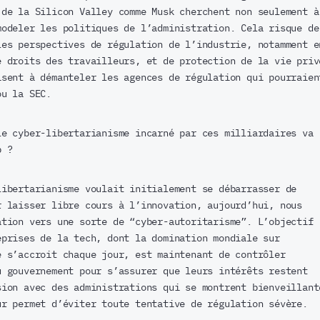
 de la Silicon Valley comme Musk cherchent non seulement à
modeler les politiques de l’administration. Cela risque de
les perspectives de régulation de l’industrie, notamment e
e droits des travailleurs, et de protection de la vie priv
isent à démanteler les agences de régulation qui pourraien
ou la SEC.
e cyber-libertarianisme incarné par ces milliardaires va
p ?
ibertarianisme voulait initialement se débarrasser de
r laisser libre cours à l’innovation, aujourd’hui, nous
ation vers une sorte de “cyber-autoritarisme”. L’objectif
eprises de la tech, dont la domination mondiale sur
e s’accroit chaque jour, est maintenant de contrôler
u gouvernement pour s’assurer que leurs intérêts restent
sion avec des administrations qui se montrent bienveillant
ur permet d’éviter toute tentative de régulation sévère.