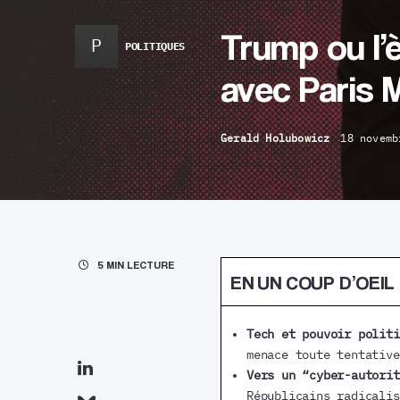
Trump ou l’
P
POLITIQUES
avec Paris 
Gerald Holubowicz
18 novemb
5 MIN LECTURE
EN UN COUP D’OEIL
Tech et pouvoir politi
menace toute tentative
Vers un “cyber-autorit
Républicains radicalis