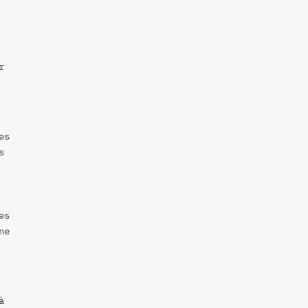
r
es
s
es
ne
à