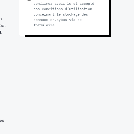
confirmez avoir lu et accepté
nos conditions d’utilisation
concernant le stockage des
n
données envoyées via ce
ée.
formulaire.
t
es