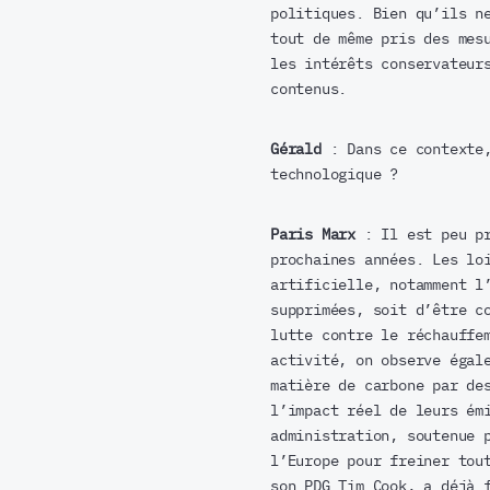
politiques. Bien qu’ils n
tout de même pris des mes
les intérêts conservateur
contenus.
Gérald
: Dans ce contexte,
technologique ?
Paris Marx
: Il est peu pr
prochaines années. Les lo
artificielle, notamment l
supprimées, soit d’être c
lutte contre le réchauffe
activité, on observe égal
matière de carbone par de
l’impact réel de leurs ém
administration, soutenue 
l’Europe pour freiner tou
son PDG Tim Cook, a déjà 