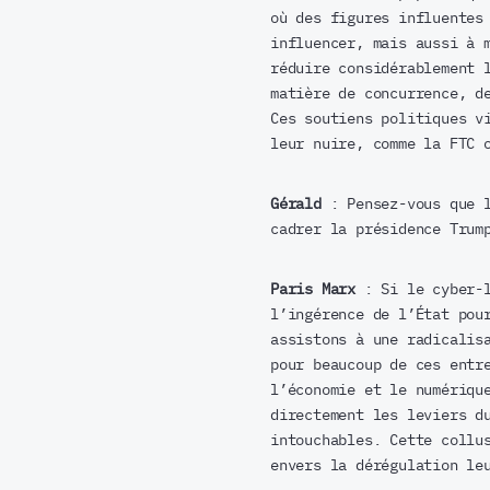
où des figures influentes
influencer, mais aussi à 
réduire considérablement 
matière de concurrence, d
Ces soutiens politiques v
leur nuire, comme la FTC 
Gérald
: Pensez-vous que l
cadrer la présidence Trum
Paris Marx
: Si le cyber-l
l’ingérence de l’État pou
assistons à une radicalis
pour beaucoup de ces entr
l’économie et le numériqu
directement les leviers d
intouchables. Cette collu
envers la dérégulation le