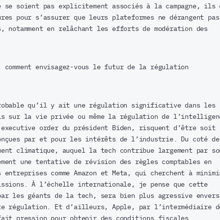
e se soient pas explicitement associés à la campagne, ils 
ures pour s’assurer que leurs plateformes ne dérangent pas
s, notamment en relâchant les efforts de modération des
 comment envisagez-vous le futur de la régulation
obable qu’il y ait une régulation significative dans les
is sur la vie privée ou même la régulation de l’intelligen
’executive order du président Biden, risquent d’être soit
onçues par et pour les intérêts de l’industrie. Du coté de
ment climatique, auquel la tech contribue largement par so
ement une tentative de révision des règles comptables en
s entreprises comme Amazon et Meta, qui cherchent à minimi
issions. À l’échelle internationale, je pense que cette
par les géants de la tech, sera bien plus agressive envers
te régulation. Et d’ailleurs, Apple, par l’intermédiaire d
fait pression pour obtenir des conditions fiscales