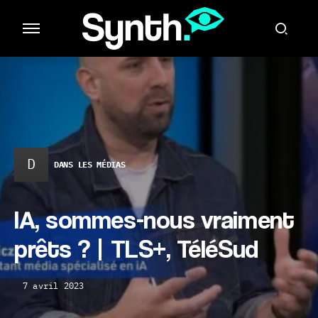
D
DANS LES MÉDIAS
IA, sommes-nous vraiment
prêts ? | TLS+, TéléSud
7 avril 2023