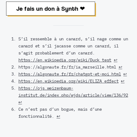
Je fais un don à Synth ❤︎
S’il ressemble à un canard, s’il nage comme un
canard et s’il jacasse comme un canard, il
s’agit probablement d’un canard.
https://en.wikipedia.org/wiki/Duck_test
↩︎
https://algonaute.fr/fr/ia_marseille.html
↩︎
https://algonaute.fr/fr/chatgpt-et-moi.html
↩︎
https://en.wikipedia.org/wiki/ELIZA_effect
↩︎
https://ojs.weizenbaum-
institut.de/index.php/wjds/article/view/136/92
↩︎
Ce n’est pas d’un bogue, mais d’une
fonctionnalité.
↩︎