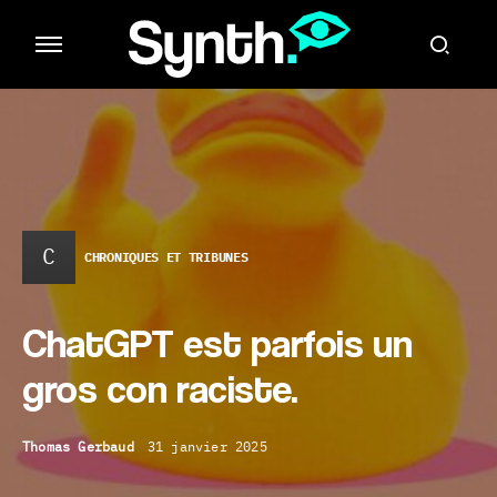
C
CHRONIQUES ET TRIBUNES
ChatGPT est parfois un
gros con raciste.
Thomas Gerbaud
31 janvier 2025