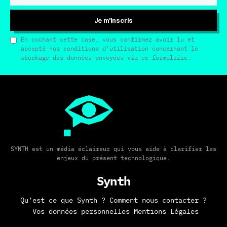
Je m'inscris
En cochant cette case, vous confirmez avoir lu et
accepté nos conditions d’utilisation concernant le
stockage des données envoyées via ce formulaire.
SYNTH est un média éclaireur qui vous aide à clarifier les
enjeux du présent technologique.
Synth
Qu’est ce que Synth ?
Comment nous contacter ?
Vos données personnelles
Mentions Légales