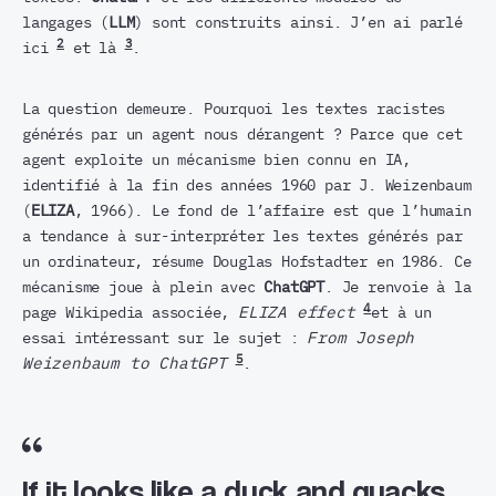
langages (
LLM
) sont construits ainsi. J’en ai parlé
2
3
ici
et là
.
La question demeure. Pourquoi les textes racistes
générés par un agent nous dérangent ? Parce que cet
agent exploite un mécanisme bien connu en IA,
identifié à la fin des années 1960 par J. Weizenbaum
(
ELIZA
, 1966). Le fond de l’affaire est que l’humain
a tendance à sur-interpréter les textes générés par
un ordinateur, résume Douglas Hofstadter en 1986. Ce
mécanisme joue à plein avec
ChatGPT
. Je renvoie à la
4
page Wikipedia associée,
ELIZA effect
et à un
essai intéressant sur le sujet :
From Joseph
5
Weizenbaum to ChatGPT
.
If it looks like a duck and quacks