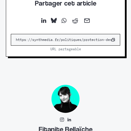
Partager cet article
URL partageable
Eitanite Bellaïche