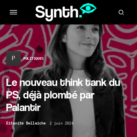
P
POLITIQUES
Le nouveau think tank du
PS, déjà plombé par
Palantir
Eitanite Bellaïche
2 juin 2026