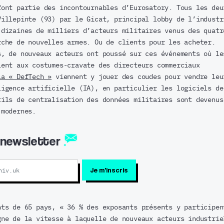
font partie des incontournables d’Eurosatory. Tous les deu
Villepinte (93) par le Gicat, principal lobby de l’industr
 dizaines de milliers d’acteurs militaires venus des quatr
rche de nouvelles armes. Ou de clients pour les acheter.
s, de nouveaux acteurs ont poussé sur ces événements où le
lent aux costumes-cravate des directeurs commerciaux
la « DefTech »
viennent y jouer des coudes pour vendre leu
ligence artificielle (IA), en particulier les logiciels de
tils de centralisation des données militaires sont devenus
 modernes.
a newsletter
nts de 65 pays, « 36 % des exposants présents y participen
gne de la vitesse à laquelle de nouveaux acteurs industrie