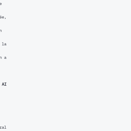
e
ée,
n
 la
n a
,
AI
ral