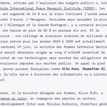
éfense, attirés par l’explosion des budgets publics », not
kholm International Peace Research Institute (SIPRI)
, les
s ont augmenté de 14 % sur le Vieux Continent l’année pass
iards d’euros. L’Hexagone, troisième pays européen le plus
re l’Allemagne et la Grande-Bretagne), y a consacré enviro
t une hausse de plus de 20 % en presque dix ans. Et la
suivre : une rallonge de plusieurs dizaines de milliards à
taire prévue pour les années 2024 à 2030 est actuellement
 vendredi 19 juin, la ministre des Armées Catherine Vautri
se serait désormais érigée au rang d’intérêt essentiel de
’achat de ces technologies sera exonéré des obligations de
oncurrence imposées aux marchés publics. Un appel du pied
s jeunes pousses françaises comme
Alta Ares
,
Harmattan AI
h
. Qu’elle serve à fusionner des informations ou à piloter
out.
ienne, où la ministre déléguée aux Armées, Alice Rufo, a
 marge du salon
, en compagnie des pépites du secteur.
 développement futur avec Nicolas Dufourcq, directeur géné