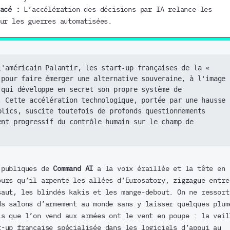
nacé :
L’accélération des décisions par IA relance les
ur les guerres automatisées.
l'américain Palantir, les start-up françaises de la « 
 pour faire émerger une alternative souveraine, à l'image 
qui développe en secret son propre système de 
. Cette accélération technologique, portée par une hausse 
blics, suscite toutefois de profonds questionnements 
nt progressif du contrôle humain sur le champ de 
 publiques de
Command AI
a la voix éraillée et la tête en
ours qu’il arpente les allées d’Eurosatory, zigzague entre
saut, les blindés kakis et les mange-debout. On ne ressort
ds salons d’armement au monde sans y laisser quelques plum
ls que l’on vend aux armées ont le vent en poupe : la veil
t-up française spécialisée dans les logiciels d’appui au