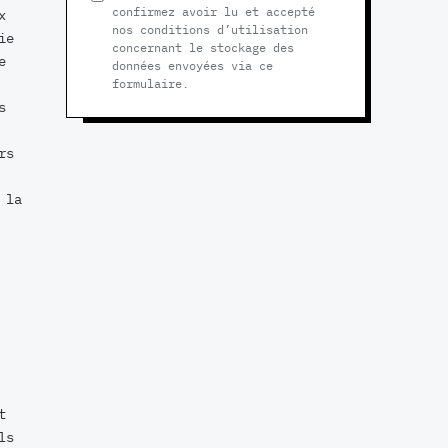
confirmez avoir lu et accepté
x
nos conditions d’utilisation
ie
concernant le stockage des
e
données envoyées via ce
formulaire.
s
rs
 la
t
ls