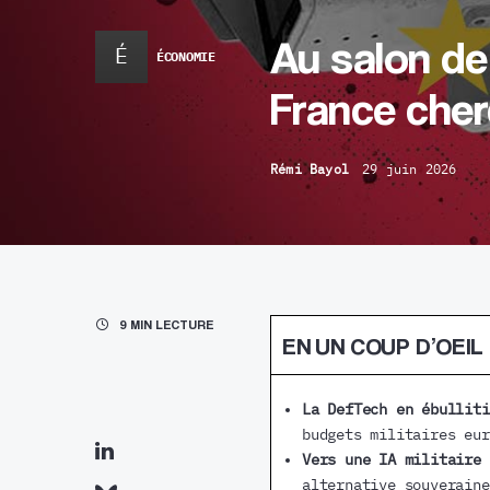
Au salon de
É
ÉCONOMIE
France cher
Rémi Bayol
29 juin 2026
9 MIN LECTURE
EN UN COUP D’OEIL
La DefTech en ébulliti
budgets militaires eur
Vers une IA militaire 
alternative souveraine