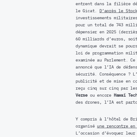
entrent dans la filière d
le Gicat.
D’après le Stoc
investissements militaire
pour un total de 743 mill
dépensier en 2025 (derriè
60 milliards d’euros, soi
dynamique devrait se pour
loi de programmation mili
examinée au Parlement. Ce
annoncé que l’IA de défen
sécurité. Conséquence ? L
publicité et de mise en c
reçu cinq sur cinq par le
Verse
ou encore
Hawaï Tec
des drones, l’IA est part
Y compris à l’hôtel de Br
organisé
une rencontre en
L’occasion d’évoquer leur