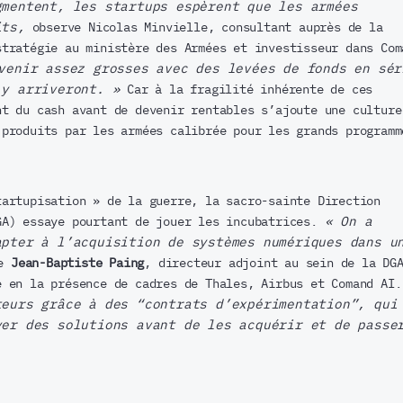
gmentent, les startups espèrent que les armées
its,
observe Nicolas Minvielle, consultant auprès de la
stratégie au ministère des Armées et investisseur dans Com
venir assez grosses avec des levées de fonds en sér
 y arriveront. »
Car à la fragilité inhérente de ces
nt du cash avant de devenir rentables s’ajoute une culture
 produits par les armées calibrée pour les grands programm
tartupisation » de la guerre, la sacro-sainte Direction
GA) essaye pourtant de jouer les incubatrices.
« On a
apter à l’acquisition de systèmes numériques dans u
se
Jean-Baptiste Paing
, directeur adjoint au sein de la DG
e en la présence de cadres de Thales, Airbus et Comand AI
teurs grâce à des “contrats d’expérimentation”, qui
yer des solutions avant de les acquérir et de passe