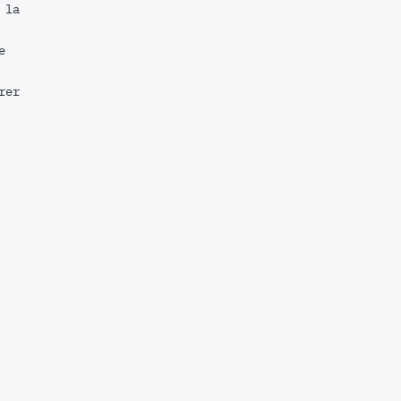
 la
e
rer