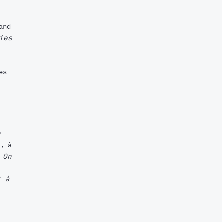
and
ies
es
n
A, à
.
On
r à