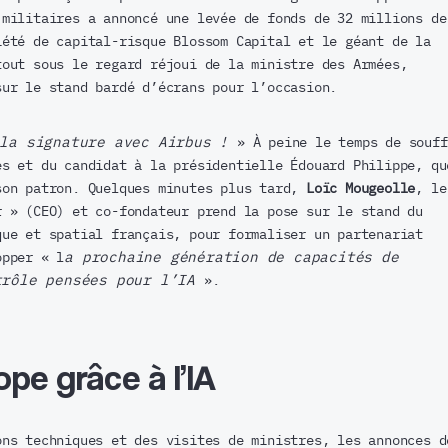
 militaires a annoncé une levée de fonds de 32 millions de
iété de capital-risque Blossom Capital et le géant de la
tout sous le regard réjoui de la ministre des Armées,
sur le stand bardé d’écrans pour l’occasion.
 la signature avec Airbus !
» À peine le temps de souff
és et du candidat à la présidentielle Édouard Philippe, qu
son patron. Quelques minutes plus tard,
Loïc Mougeolle
, le
r » (CEO) et co-fondateur prend la pose sur le stand du
que et spatial français, pour formaliser un partenariat
opper « l
a prochaine génération de capacités de
trôle pensées pour l’IA
».
ope grâce à l’IA
ons techniques et des visites de ministres, les annonces d