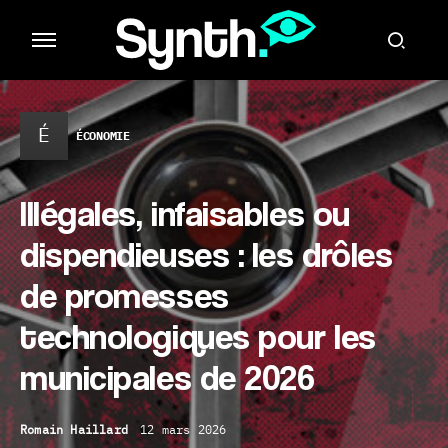
É
ÉCONOMIE
Illégales, infaisables ou
dispendieuses : les drôles
de promesses
technologiques pour les
municipales de 2026
Romain Haillard
12 mars 2026