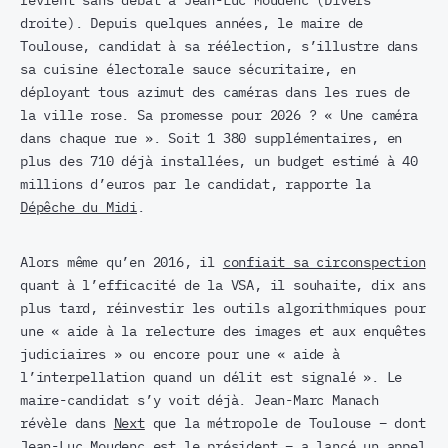
revient sans débat à Jean-Luc Moudenc (Divers
droite). Depuis quelques années, le maire de
Toulouse, candidat à sa réélection, s’illustre dans
sa cuisine électorale sauce sécuritaire, en
déployant tous azimut des caméras dans les rues de
la ville rose. Sa promesse pour 2026 ? « Une caméra
dans chaque rue ». Soit 1 380 supplémentaires, en
plus des 710 déjà installées, un budget estimé à 40
millions d’euros par le candidat, rapporte la
Dépêche du Midi
.
Alors même qu’en 2016, il
confiait sa circonspection
quant à l’efficacité de la VSA, il souhaite, dix ans
plus tard, réinvestir les outils algorithmiques pour
une « aide à la relecture des images et aux enquêtes
judiciaires » ou encore pour une « aide à
l’interpellation quand un délit est signalé ». Le
maire-candidat s’y voit déjà. Jean-Marc Manach
révèle dans
Next
que la métropole de Toulouse – dont
Jean-Luc Moudenc est le président – a lancé un appel