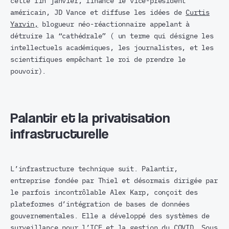
cette fin janvier, finance le vice-président
américain, JD Vance et diffuse les idées de
Curtis
Yarvin,
blogueur néo-réactionnaire appelant à
détruire la “cathédrale” ( un terme qui désigne les
intellectuels académiques, les journalistes, et les
scientifiques empêchant le roi de prendre le
pouvoir).
Palantir et la privatisation
infrastructurelle
L’infrastructure technique suit. Palantir,
entreprise fondée par Thiel et désormais dirigée par
le parfois incontrôlable Alex Karp, conçoit des
plateformes d’intégration de bases de données
gouvernementales. Elle a développé des systèmes de
surveillance pour l’ICE et la gestion du COVID. Sous