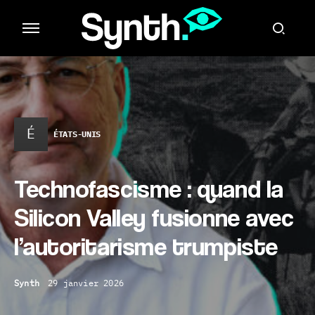
É
ÉTATS-UNIS
Technofascisme : quand la
Silicon Valley fusionne avec
l’autoritarisme trumpiste
Synth
29 janvier 2026