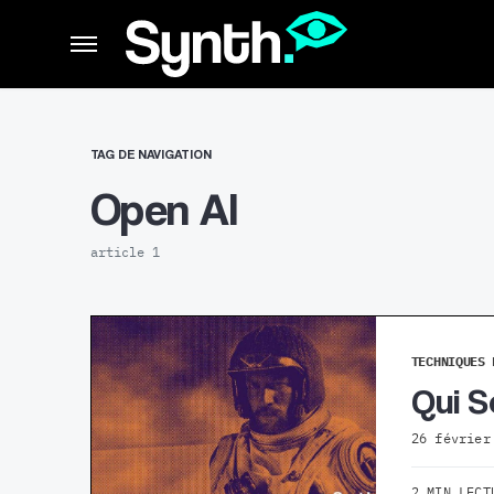
TAG DE NAVIGATION
Open AI
article 1
TECHNIQUES 
Qui S
26 février
2 MIN LECT