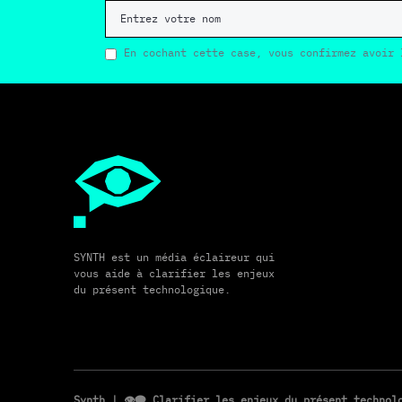
En cochant cette case, vous confirmez avoir 
SYNTH est un média éclaireur qui
vous aide à clarifier les enjeux
du présent technologique.
Synth
| 👁️‍🗨️ Clarifier les enjeux du présent techno