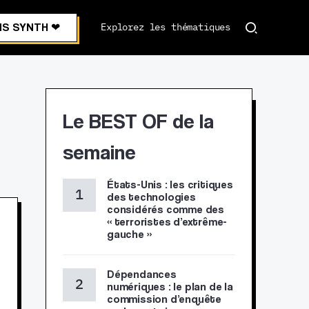
S SYNTH ❤︎
Explorez les thématiques
Le BEST OF de la
semaine
États-Unis : les critiques
des technologies
considérés comme des
« terroristes d’extrême-
gauche »
Dépendances
numériques : le plan de la
commission d’enquête