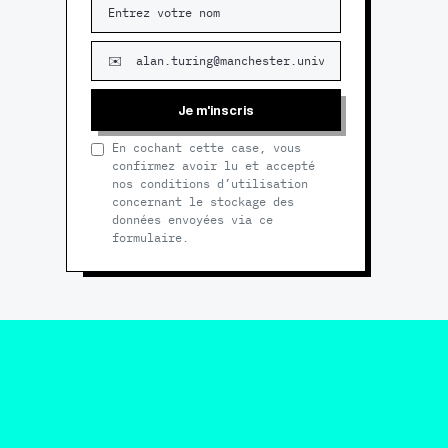
Je m'inscris
En cochant cette case, vous
confirmez avoir lu et accepté
nos conditions d’utilisation
concernant le stockage des
données envoyées via ce
formulaire.