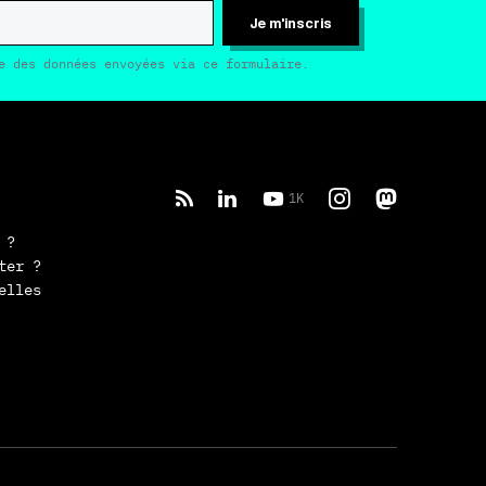
Je m'inscris
e des données envoyées via ce formulaire.
1K
 ?
ter ?
elles