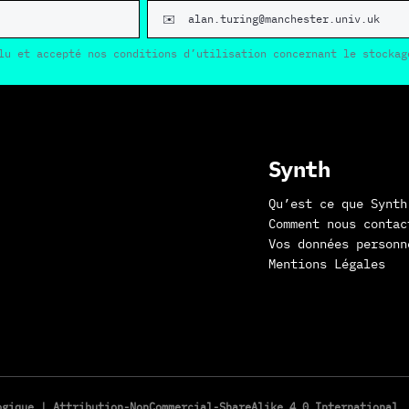
lu et accepté nos conditions d’utilisation concernant le stockag
Synth
Qu’est ce que Synth
Comment nous contac
Vos données personn
Mentions Légales
logique |
Attribution-NonCommercial-ShareAlike 4.0 International