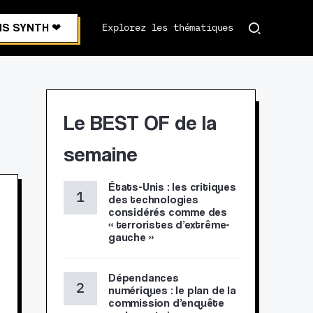
S SYNTH ❤︎
Explorez les thématiques
Le BEST OF de la
semaine
États-Unis : les critiques
des technologies
considérés comme des
« terroristes d’extrême-
gauche »
Dépendances
numériques : le plan de la
commission d’enquête