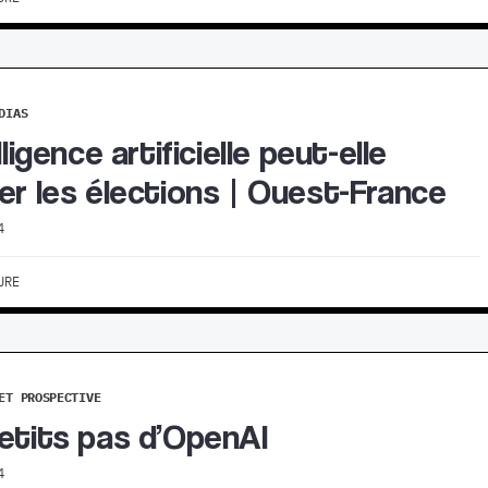
DIAS
lligence artificielle peut-elle
er les élections | Ouest-France
4
URE
ET PROSPECTIVE
etits pas d’OpenAI
4