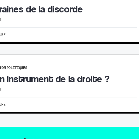
raines de la discorde
4
URE
ION
POLITIQUES
 un instrument de la droite ?
4
URE