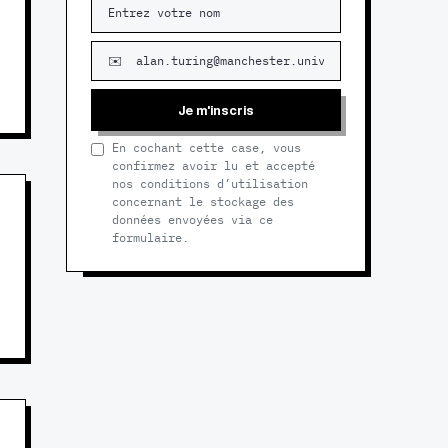
Je m'inscris
En cochant cette case, vous
confirmez avoir lu et accepté
nos conditions d’utilisation
concernant le stockage des
données envoyées via ce
formulaire.