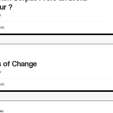
ur ?
4
URE
 of Change
4
URE
IAS