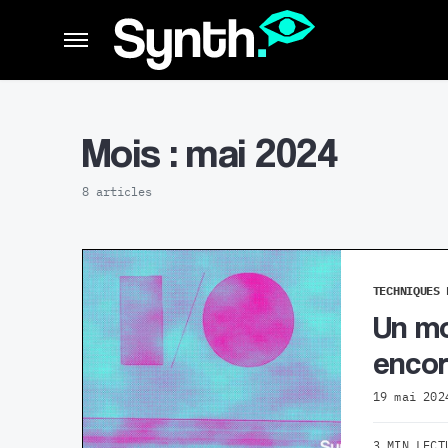
Mois :
mai 2024
8 articles
TECHNIQUES 
Un mo
encor
19 mai 202
3 MIN LECT