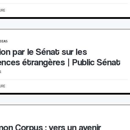
URE
DIAS
ion par le Sénat sur les
ences étrangères | Public Sénat
4
URE
n Corpus : vers un avenir