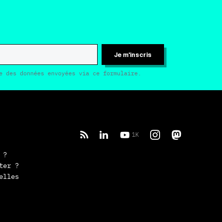
Je m'inscris
e des données envoyées via ce formulaire.
1K
 ?
ter ?
elles