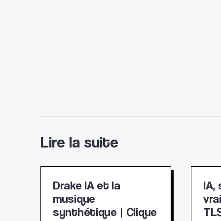
Lire la suite
Drake IA et la
IA,
musique
vra
synthétique | Clique
TLS