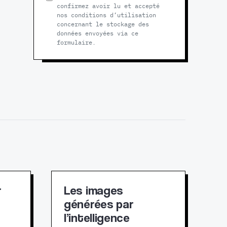
confirmez avoir lu et accepté
nos conditions d’utilisation
concernant le stockage des
données envoyées via ce
formulaire.
r
Les images
générées par
l’intelligence