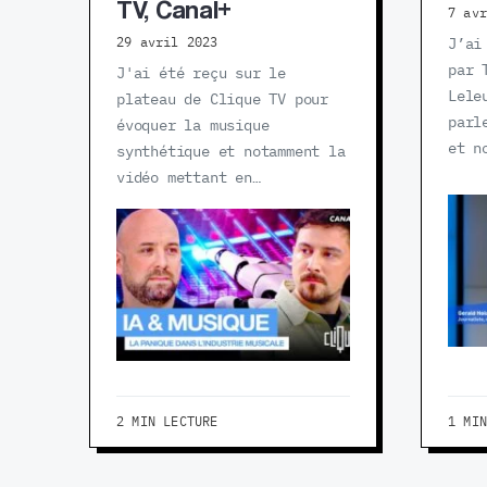
TV, Canal+
7 av
29 avril 2023
J’ai
par 
J'ai été reçu sur le
Lele
plateau de Clique TV pour
parl
évoquer la musique
et n
synthétique et notamment la
vidéo mettant en…
2 MIN LECTURE
1 MI