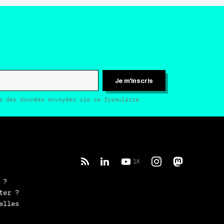
Je m'inscris
e des données envoyées via ce formulaire.
1K
 ?
ter ?
elles