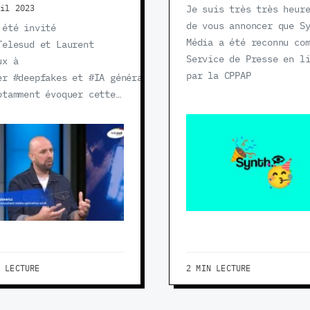
ril 2023
Je suis très très heur
de vous annoncer que S
 été invité
Média a été reconnu co
Telesud et Laurent
Service de Presse en l
ux à
par la CPPAP
er #deepfakes et #IA génératives
otamment évoquer cette…
N LECTURE
2 MIN LECTURE