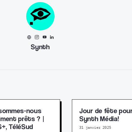
Synth
 sommes-nous
Jour de fête pou
iment prêts ? |
Synth Média!
+, TéléSud
31 janvier 2025