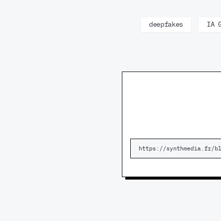
deepfakes
IA 