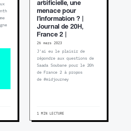
artificielle, une
eux
menace pour
ynth
l’information ? |
mme
Journal de 20H,
igne
France 2 |
26 mars 2023
J'ai eu le plaisir de
répondre aux questions de
Saada Soubane pour le 20h
de France 2 à propos
de #midjourney
1 MIN LECTURE