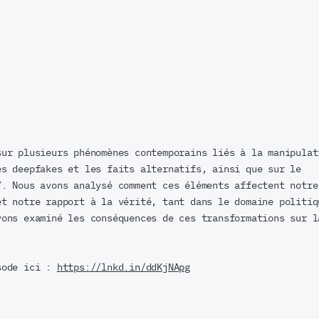
sur plusieurs phénomènes contemporains liés à la manipulat
es deepfakes et les faits alternatifs, ainsi que sur le
”. Nous avons analysé comment ces éléments affectent notre
et notre rapport à la vérité, tant dans le domaine politiq
vons examiné les conséquences de ces transformations sur l
.
sode ici :
https://lnkd.in/ddKjNApg