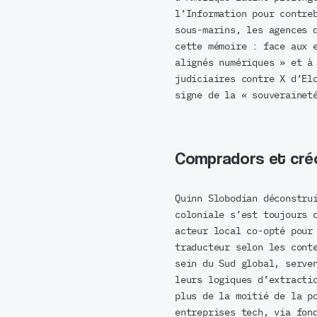
l’Information pour contre
sous-marins, les agences 
cette mémoire : face aux 
alignés numériques » et à
judiciaires contre X d’El
signe de la « souverainet
Compradors et créol
Quinn Slobodian déconstru
coloniale s’est toujours 
acteur local co-opté pour
traducteur selon les cont
sein du Sud global, serve
leurs logiques d’extracti
plus de la moitié de la p
entreprises tech, via fon