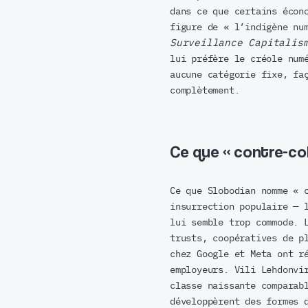
dans ce que certains écon
figure de « l’indigène nu
Surveillance Capitalis
lui préfère le créole num
aucune catégorie fixe, fa
complètement.
Ce que « contre-co
Ce que Slobodian nomme « 
insurrection populaire — 
lui semble trop commode. 
trusts, coopératives de p
chez Google et Meta ont r
employeurs. Vili Lehdonvi
classe naissante comparab
développèrent des formes 