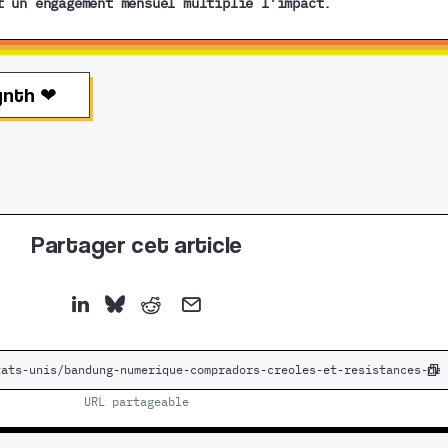
t un engagement mensuel multiplie l’impact.
ynth ❤︎
Partager cet article
URL partageable