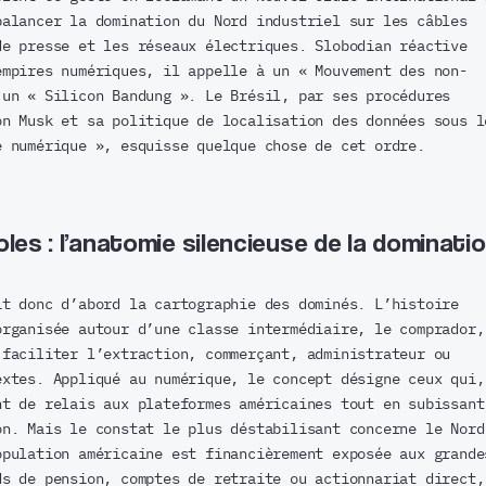
balancer la domination du Nord industriel sur les câbles
de presse et les réseaux électriques. Slobodian réactive
empires numériques, il appelle à un « Mouvement des non-
 un « Silicon Bandung ». Le Brésil, par ses procédures
on Musk et sa politique de localisation des données sous l
é numérique », esquisse quelque chose de cet ordre.
es : l’anatomie silencieuse de la dominati
it donc d’abord la cartographie des dominés. L’histoire
organisée autour d’une classe intermédiaire, le comprador,
 faciliter l’extraction, commerçant, administrateur ou
extes. Appliqué au numérique, le concept désigne ceux qui,
nt de relais aux plateformes américaines tout en subissant
on. Mais le constat le plus déstabilisant concerne le Nord
opulation américaine est financièrement exposée aux grande
ds de pension, comptes de retraite ou actionnariat direct,