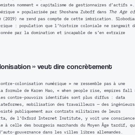
omistes nomment « capitalisme de gestionnaires d’actifs ».
mérique » popularisée par Shoshana Zuboff dans
The Age o
m
(2019) ne rend pas compte de cette imbrication. Slobodia
érique : population que l’histoire coloniale ne rangeait d
çonnée par la domination et incapable de s’en extraire
lonisation » veut dire concrètement
contre-colonisation numérique » ne ressemble pas à une
la formule de Karen Hao, « when people rise, empires fall 
Les contre-pouvoirs identifiés sont plus diffus : data
lateformes, mobilisation des travailleurs — des ingénieurs
ésisté publiquement aux contrats militaires de leurs
rta, de l’Oxford Internet Institute, y voit une conscience
le à celle des bourgeois marchands du Moyen Âge tardif, qu
d’auto-gouvernance dans les villes libres allemandes.