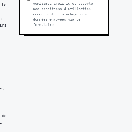
confirmez avoir lu et accepté
 La
nos conditions d’utilisation
f
concernant le stockage des
n
données envoyées via ce
ans
formulaire.
»,
 de
i