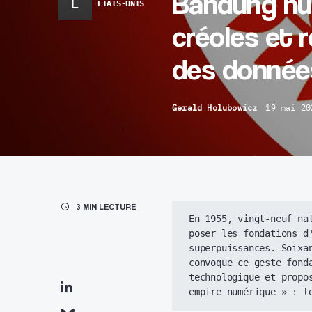
Bandung nu
É
ÉTATS-UNIS
créoles et 
des donnée
Gerald Holubowicz
19 mai 20
3 MIN LECTURE
En 1955, vingt-neuf na
poser les fondations d'
superpuissances. Soixan
convoque ce geste fonda
technologique et propo
empire numérique » : l