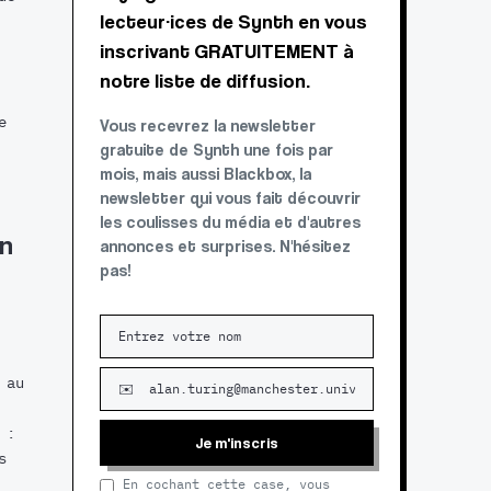
lecteur·ices de Synth en vous
inscrivant GRATUITEMENT à
notre liste de diffusion.
e
Vous recevrez la newsletter
gratuite de Synth une fois par
mois, mais aussi Blackbox, la
newsletter qui vous fait découvrir
les coulisses du média et d'autres
on
annonces et surprises. N'hésitez
pas!
 au
 :
Je m'inscris
s
En cochant cette case, vous