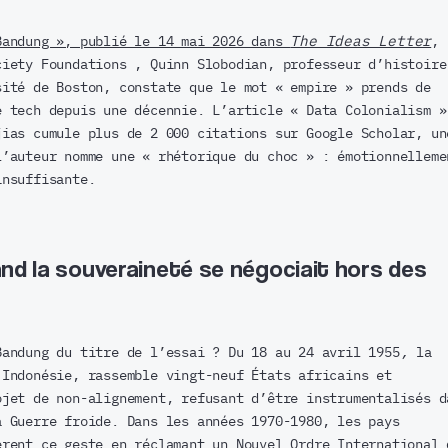
Bandung », publié le 14 mai 2026 dans
The Ideas Letter
, 
ciety Foundations , Quinn Slobodian, professeur d’histoire
sité de Boston, constate que le mot « empire » prends de
e tech depuis une décennie. L’article « Data Colonialism »
jias cumule plus de 2 000 citations sur Google Scholar, un
l’auteur nomme une « rhétorique du choc » : émotionnelleme
insuffisante.
and la souveraineté se négociait hors des
Bandung du titre de l’essai ? Du 18 au 24 avril 1955
,
la
 Indonésie, rassemble vingt-neuf États africains et
ojet de non-alignement, refusant d’être instrumentalisés d
a Guerre froide. Dans les années 1970-1980, les pays
èrent ce geste en réclamant un Nouvel Ordre International 