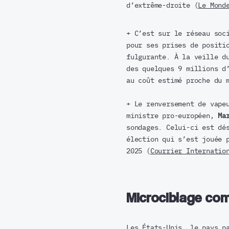
d’extrême-droite (
Le Mond
+ C’est sur le réseau soc
pour ses prises de positi
fulgurante. À la veille d
des quelques 9 millions d
au coût estimé proche du 
+ Le renversement de vape
ministre pro-européen,
Ma
sondages. Celui-ci est dé
élection qui s’est jouée 
2025 (
Courrier Internatio
Microciblage co
Les États-Unis, le pays p