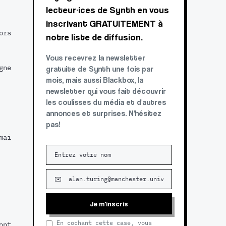
lecteur·ices de Synth en vous
inscrivant GRATUITEMENT à
ors
notre liste de diffusion.
Vous recevrez la newsletter
gne
gratuite de Synth une fois par
mois, mais aussi Blackbox, la
newsletter qui vous fait découvrir
les coulisses du média et d'autres
annonces et surprises. N'hésitez
pas!
mai
Je m'inscris
En cochant cette case, vous
ont