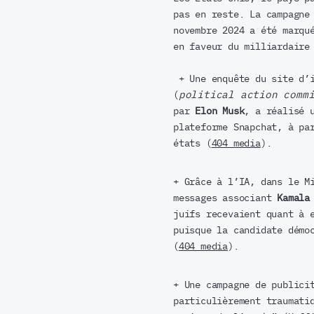
pas en reste. La campagne
novembre 2024 a été marqu
en faveur du milliardaire
+ Une enquête du site d’
(
political action comm
par
Elon Musk
, a réalisé 
plateforme Snapchat, à pa
états (
404 media
).
+ Grâce à l’IA, dans le M
messages associant
Kamala
juifs recevaient quant à 
puisque la candidate démo
(
404 media
).
+ Une campagne de publici
particulièrement traumati