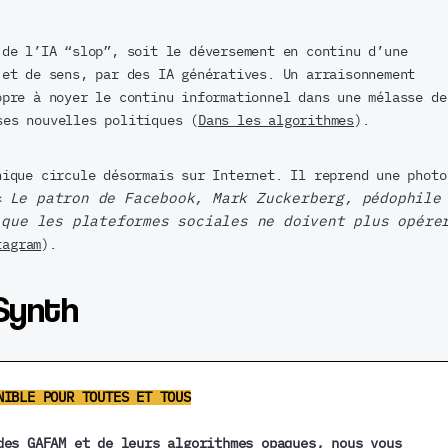
 de l’IA “slop”, soit le déversement en continu d’une
 et de sens, par des IA génératives. Un arraisonnement
opre à noyer le continu informationnel dans une mélasse de
ses nouvelles politiques (
Dans les algorithmes
).
nique circule désormais sur Internet. Il reprend une photo
 «
Le patron de Facebook, Mark Zuckerberg, pédophile
 que les plateformes sociales ne doivent plus opére
tagram
).
Synth
NIBLE POUR TOUTES ET TOUS
des GAFAM et de leurs algorithmes opaques, nous vous