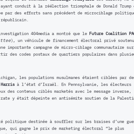
 ayant conduit à la réélection triomphale de Donald Trump 
ée par des efforts sans précédent de microciblage politiqu
 républicain.
investigation 404media a montré que le
Future Coalition PA
ittee
), un véhicule de financement électoral privé souten
une importante campagne de micro-ciblage communautaire sur
rtir des codes postaux de quartiers populaires dans plusie
ichigan, les populations musulmanes étaient ciblées par de
 Harris
à l’état d’Israël. En Pennsylvanie, les électeurs
eux des contenus ciblés marketés avec le message inverse,
crate y était dépeinte en antisémite soutien de la Palesti
té politique destinée à souffler sur les braises d’une gue
que, qui gagne le prix de marketing électoral “le plus