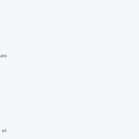
ues
 et