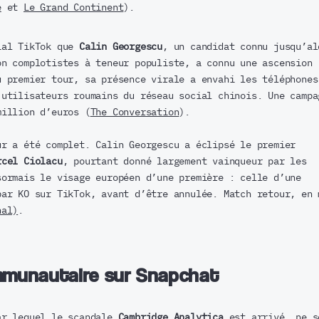
e
et
Le Grand Continent
).
ial TikTok que
Calin Georgescu
, un candidat connu jusqu’al
on complotistes à teneur populiste, a connu une ascension
u premier tour, sa présence virale a envahi les téléphones
’utilisateurs roumains du réseau social chinois. Une campa
million d’euros (
The Conversation
).
ur a été complet. Calin Georgescu a éclipsé le premier
rcel Ciolacu
, pourtant donné largement vainqueur par les
sormais le visage européen d’une première : celle d’une
par KO sur TikTok, avant d’être annulée. Match retour, en 
nal)
.
mmunautaire sur Snapchat
ar lequel le scandale
Cambridge Analytica
est arrivé, ne s