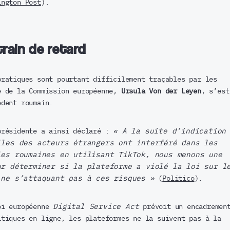
ington Post
).
train de retard
pratiques sont pourtant difficilement traçables par les
e de la Commission européenne,
Ursula Von der Leyen
, s’est
édent roumain.
présidente a ainsi déclaré :
« A la suite d’indication
lles des acteurs étrangers ont interféré dans les
les roumaines en utilisant TikTok, nous menons une
ur déterminer si la plateforme a violé la loi sur l
 ne s’attaquant pas à ces risques »
(
Politico
).
oi européenne
Digital Service Act
prévoit un encadremen
itiques en ligne, les plateformes ne la suivent pas à la