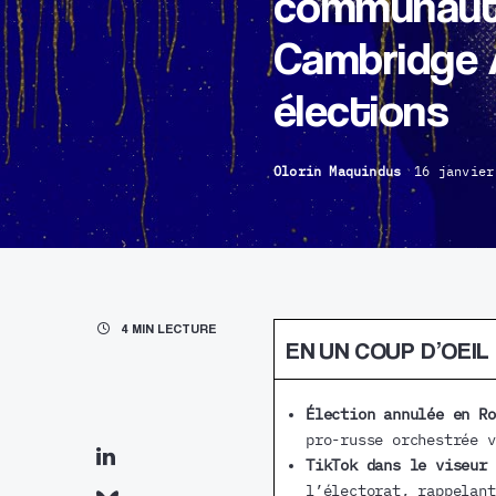
communautai
Cambridge A
élections
Olorin Maquindus
16 janvier
4 MIN LECTURE
EN UN COUP D’OEIL
Élection annulée en R
pro-russe orchestrée v
TikTok dans le viseur 
l’électorat, rappelant