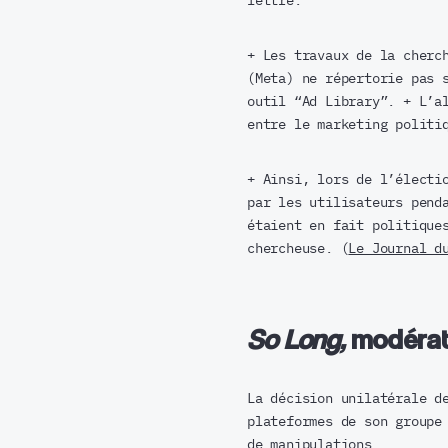
lettre.
+ Les travaux de la cher
(Meta) ne répertorie pas 
outil “Ad Library”. + L’a
entre le marketing politi
+ Ainsi, lors de l’électi
par les utilisateurs pend
étaient en fait politique
chercheuse. (
Le Journal d
So Long,
modérat
La décision unilatérale d
plateformes de son groupe
de manipulations.