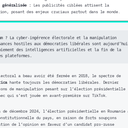
e généralisée :
Les publicités ciblées attisent la
ion, posant des enjeux cruciaux partout dans le monde.
um ? La cyber-ingérence électorale et la manipulation 
sances hostiles aux démocraties libérales sont aujourd’hui 
oiement des intelligences artificielles et la fin de la 
es plateformes. 
lectoral a beau avoir été fermée en 2018, le spectre de
tica
hante toujours les démocraties libérales. Dernier
çons de manipulation pesant sur l’élection présidentielle
hec qui s’est jouée en avant-première sur TikTok.
s de décembre 2024, l’élection présidentielle en Roumanie 
onstitutionnelle du pays, en raison de forts soupçons
ation de l’opinion en faveur d’un candidat pro-russe