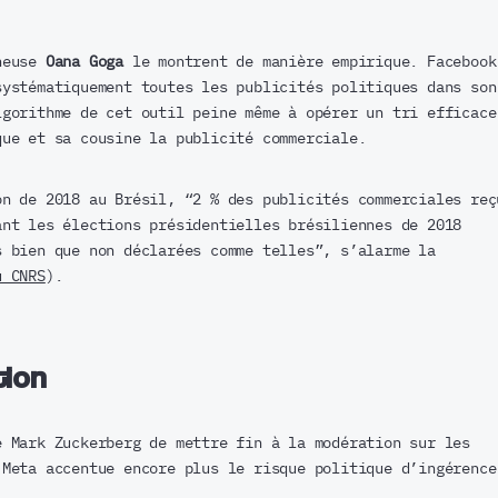
cheuse
Oana Goga
le montrent de manière empirique. Facebook
systématiquement toutes les publicités politiques dans son
lgorithme de cet outil peine même à opérer un tri efficace
que et sa cousine la publicité commerciale.
on de 2018 au Brésil, “2 % des publicités commerciales reç
ant les élections présidentielles brésiliennes de 2018
s bien que non déclarées comme telles”, s’alarme la
u CNRS
).
ion
e Mark Zuckerberg de mettre fin à la modération sur les
 Meta accentue encore plus le risque politique d’ingérence