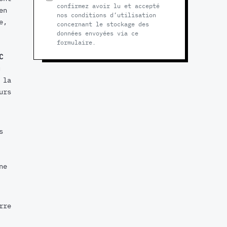
confirmez avoir lu et accepté
en
nos conditions d’utilisation
e,
concernant le stockage des
données envoyées via ce
formulaire.
C
u
 la
urs
s
ne
rre