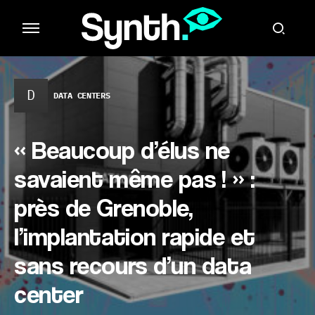
D
DATA CENTERS
« Beaucoup d’élus ne
savaient même pas ! » :
près de Grenoble,
l’implantation rapide et
sans recours d’un data
center