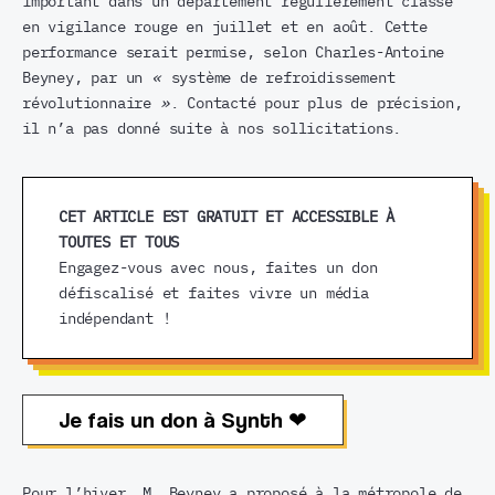
important dans un département régulièrement classé
en vigilance rouge en juillet et en août. Cette
performance serait permise, selon Charles-Antoine
Beyney, par un
«
système de refroidissement
révolutionnaire
»
. Contacté pour plus de précision,
il n’a pas donné suite à nos sollicitations.
CET ARTICLE EST GRATUIT ET ACCESSIBLE À
TOUTES ET TOUS
Engagez-vous avec nous, faites un don
défiscalisé et faites vivre un média
indépendant !
Je fais un don à Synth ❤︎
Pour l’hiver, M. Beyney a proposé à la métropole de