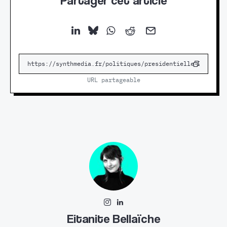
Partager cet article
URL partageable
Eitanite Bellaïche