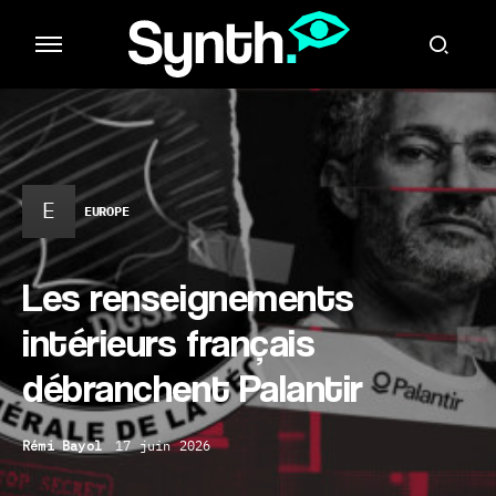
E
EUROPE
Les renseignements
intérieurs français
débranchent Palantir
Rémi Bayol
17 juin 2026